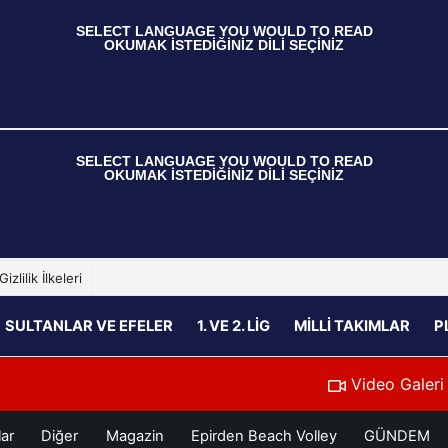
 SELECT LANGUAGE YOU WOULD TO READ  
OKUMAK İSTEDİĞİNİZ DİLİ SEÇİNİZ
 SELECT LANGUAGE YOU WOULD TO READ  
OKUMAK İSTEDİĞİNİZ DİLİ SEÇİNİZ
Gizlilik İlkeleri
SULTANLAR VE EFELER
1. VE 2. LIG
MILLI TAKIMLAR
P
Video Galeri
lar
Diğer
Magazin
Epirden Beach Volley
GÜNDEM