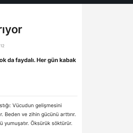
rıyor
:12
ok da faydalı. Her gün kabak
?
ıstığı: Vücudun gelişmesini
r. Beden ve zihin gücünü arttırır.
 yumuşatır. Öksürük söktürür.