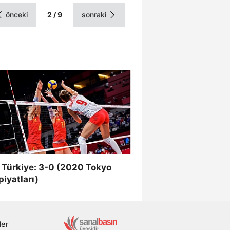
önceki
2 / 9
sonraki
- Türkiye: 3-0 (2020 Tokyo
iyatları)
ler