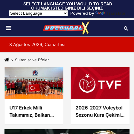
 SELECT LANGUAGE YOU WOULD TO READ 
OKUMAK İSTEDİĞİNİZ DİLİ SEÇİNİZ
  Powered by 
Translate
8 Ağustos 2026, Cumartesi
Sultanlar ve Efeler
U17 Erkek Milli
2026-2027 Voleybol
Takımımız, Balkan
Sezonu Kura Çekimi
Şampiyonası'na
Duyurusu
Galibiyetle Başladı