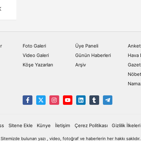
K
r
Foto Galeri
Üye Paneli
Anket
Video Galeri
Günün Haberleri
Hava
Köşe Yazarları
Arşiv
Gazet
Nöbet
Namaz 
ss
Sitene Ekle
Künye
İletişim
Çerez Politikası
Gizlilik İlkeleri
Sitemizde bulunan yazı , video, fotoğraf ve haberlerin her hakkı saklıdır.