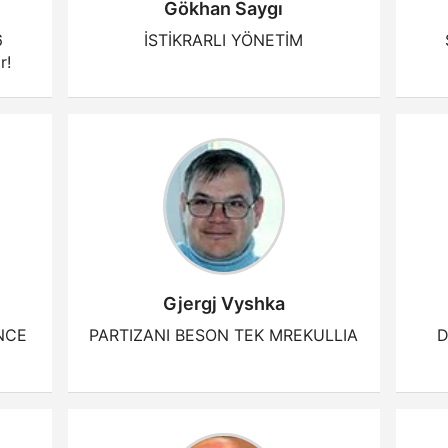
Gökhan Saygı
6
İSTİKRARLI YÖNETİM
r!
Gjergj Vyshka
NCE
PARTIZANI BESON TEK MREKULLIA
D