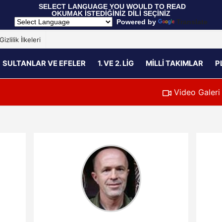
 SELECT LANGUAGE YOU WOULD TO READ 
OKUMAK İSTEDİĞİNİZ DİLİ SEÇİNİZ
  Powered by 
Translate
Gizlilik İlkeleri
SULTANLAR VE EFELER
1. VE 2. LIG
MILLI TAKIMLAR
P
Video Galeri