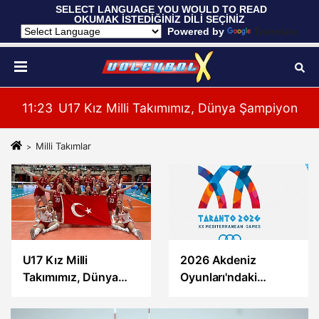
 SELECT LANGUAGE YOU WOULD TO READ 
OKUMAK İSTEDİĞİNİZ DİLİ SEÇİNİZ
  Powered by 
Translate
yonası'na Galibiyetle Başladı
11:21
2026 Akdeniz Oyunları'ndaki Rakiplerimiz Bel
11:
Milli Takımlar
U17 Kız Milli
2026 Akdeniz
Takımımız, Dünya
Oyunları'ndaki
Şampiyonası'na
Rakiplerimiz Belli
Galibiyetle Başladı
Oldu