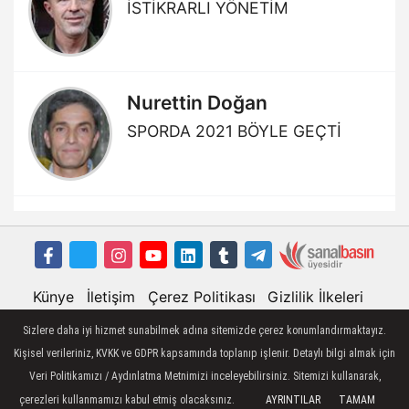
İSTİKRARLI YÖNETİM
Nurettin Doğan
SPORDA 2021 BÖYLE GEÇTİ
Künye
İletişim
Çerez Politikası
Gizlilik İlkeleri
Sizlere daha iyi hizmet sunabilmek adına sitemizde çerez konumlandırmaktayız.
Kişisel verileriniz, KVKK ve GDPR kapsamında toplanıp işlenir. Detaylı bilgi almak için
Veri Politikamızı / Aydınlatma Metnimizi inceleyebilirsiniz. Sitemizi kullanarak,
çerezleri kullanmamızı kabul etmiş olacaksınız.
AYRINTILAR
TAMAM