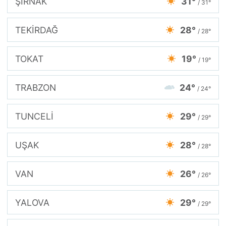
ŞIRNAK
31°
/ 31°
TEKİRDAĞ
28°
/ 28°
TOKAT
19°
/ 19°
TRABZON
24°
/ 24°
TUNCELİ
29°
/ 29°
UŞAK
28°
/ 28°
VAN
26°
/ 26°
YALOVA
29°
/ 29°