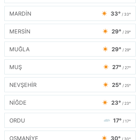
MARDİN
33°
/ 33°
MERSİN
29°
/ 29°
MUĞLA
29°
/ 29°
MUŞ
27°
/ 27°
NEVŞEHİR
25°
/ 25°
NİĞDE
23°
/ 23°
ORDU
17°
/ 17°
OSMANİYE
30°
/ 30°