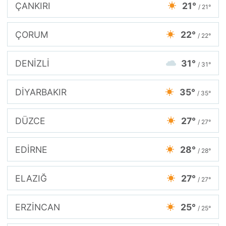
ÇANKIRI
21°
/ 21°
ÇORUM
22°
/ 22°
DENİZLİ
31°
/ 31°
DİYARBAKIR
35°
/ 35°
DÜZCE
27°
/ 27°
EDİRNE
28°
/ 28°
ELAZIĞ
27°
/ 27°
ERZİNCAN
25°
/ 25°