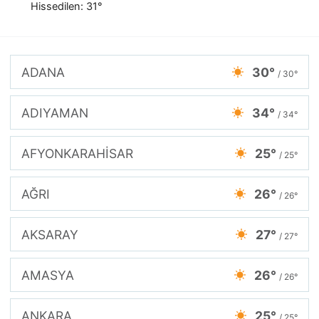
Hissedilen: 31°
ADANA
30°
/ 30°
ADIYAMAN
34°
/ 34°
AFYONKARAHİSAR
25°
/ 25°
AĞRI
26°
/ 26°
AKSARAY
27°
/ 27°
AMASYA
26°
/ 26°
ANKARA
25°
/ 25°