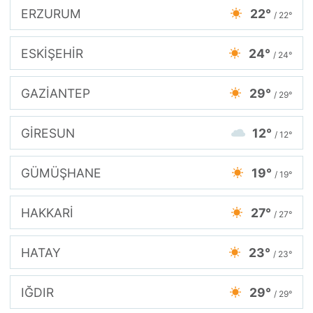
ERZURUM
22°
/ 22°
ESKİŞEHİR
24°
/ 24°
GAZİANTEP
29°
/ 29°
GİRESUN
12°
/ 12°
GÜMÜŞHANE
19°
/ 19°
HAKKARİ
27°
/ 27°
HATAY
23°
/ 23°
IĞDIR
29°
/ 29°