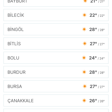
BAYBURT
21°
/ 21°
BİLECİK
22°
/ 22°
BİNGÖL
28°
/ 28°
BİTLİS
27°
/ 27°
BOLU
24°
/ 24°
BURDUR
28°
/ 28°
BURSA
27°
/ 27°
ÇANAKKALE
26°
/ 26°