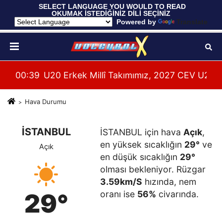
 SELECT LANGUAGE YOU WOULD TO READ 
OKUMAK İSTEDİĞİNİZ DİLİ SEÇİNİZ
  Powered by 
Translate
00:39
U20 Erkek Millî Takımımız, 2027 CEV U20 Er
00:
Hava Durumu
İSTANBUL
İSTANBUL için hava
Açık
,
en yüksek sıcaklığın
29°
ve
Açık
en düşük sıcaklığın
29°
olması bekleniyor. Rüzgar
3.59km/S
hızında, nem
29°
oranı ise
56%
civarında.