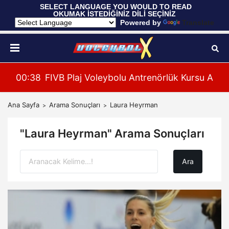
 SELECT LANGUAGE YOU WOULD TO READ 
OKUMAK İSTEDİĞİNİZ DİLİ SEÇİNİZ
  Powered by 
Translate
 U20 Erkekler Avrupa Şampiyonası İlk Tur Elemeleri Ha
00:38
FIVB Plaj Voleybolu Antrenörlük Kursu Alany
00:
Ana Sayfa
Arama Sonuçları
Laura Heyrman
"Laura Heyrman" Arama Sonuçları