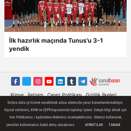
İlk hazırlık maçında Tunus'u 3-1
yendik
Künye
İletişim
Çerez Politikası
Gizlilik İlkeleri
Sizlere daha iyi hizmet sunabilmek adına sitemizde çerez konumlandırmaktayız.
Kişisel verileriniz, KVKK ve GDPR kapsamında toplanıp işlenir. Detaylı bilgi almak için
Veri Politikamızı / Aydınlatma Metnimizi inceleyebilirsiniz. Sitemizi kullanarak,
çerezleri kullanmamızı kabul etmiş olacaksınız.
AYRINTILAR
TAMAM