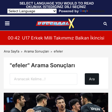
 SELECT LANGUAGE YOU WOULD TO READ 
OKUMAK İSTEDİĞİNİZ DİLİ SEÇİNİZ
  Powered by 
Translate
cisi
00:37
Filenin Sultanları, Hazırlık Maçında Fransa'y
00:
Ana Sayfa
Arama Sonuçları
efeler
"efeler" Arama Sonuçları