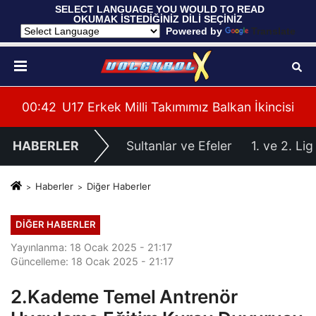
 SELECT LANGUAGE YOU WOULD TO READ 
OKUMAK İSTEDİĞİNİZ DİLİ SEÇİNİZ
  Powered by 
Translate
cisi
00:37
Filenin Sultanları, Hazırlık Maçında Fransa'y
00:
HABERLER
Sultanlar ve Efeler
1. ve 2. Lig
Haberler
Diğer Haberler
DIĞER HABERLER
Yayınlanma: 18 Ocak 2025 - 21:17
Güncelleme: 18 Ocak 2025 - 21:17
2.Kademe Temel Antrenör