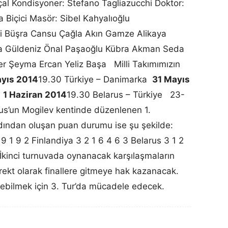
çal Kondisyoner: Stefano Tagliazucchi Doktor:
da Biçici Masör: Sibel Kahyalıoğlu
i Büşra Cansu Çağla Akın Gamze Alikaya
a Güldeniz Önal Paşaoğlu Kübra Akman Seda
er Şeyma Ercan Yeliz Başa Milli Takımımızın
yıs 2014
19.30 Türkiye – Danimarka
31 Mayıs
e
1 Haziran 2014
19.30 Belarus – Türkiye 23-
rus’un Mogilev kentinde düzenlenen 1.
dından oluşan puan durumu ise şu şekilde:
 9 1 9 2 Finlandiya 3 2 1 6 4 6 3 Belarus 3 1 2
kinci turnuvada oynanacak karşılaşmaların
irekt olarak finallere gitmeye hak kazanacak.
selebilmek için 3. Tur’da mücadele edecek.