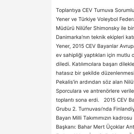
Toplantıya CEV Turnuva Sorumlu
Yener ve Türkiye Voleybol Federa
Müdürü Nilüfer Shimonsky ile birl
Danimarka’nın teknik ekipleri kat
Yener, 2015 CEV Bayanlar Avrupa
ev sahipliği yaptıkları için mutlu 
diledi. Katılımcılara başarı dilek
hatasız bir şekilde düzenlenmes
Pekalis’in ardından söz alan Nilüfe
Sporculara ve antrenörlere verile
toplantı sona erdi. 2015 CEV Ba
Grubu 2. Turnuvası’nda Finlandi
Bayan Milli Takımımızın kadrosu
Başkanı: Bahar Mert Üçoklar Ant