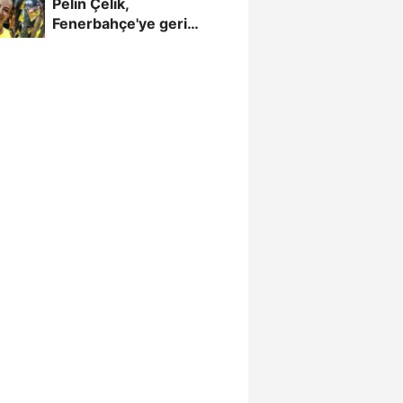
Pelin Çelik,
Fenerbahçe'ye geri
döndü