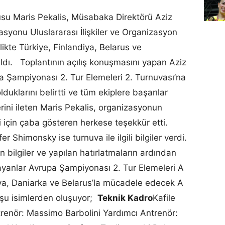
su Maris Pekalis, Müsabaka Direktörü Aziz
syonu Uluslararası İlişkiler ve Organizasyon
ikte Türkiye, Finlandiya, Belarus ve
ıldı. Toplantının açılış konuşmasını yapan Aziz
 Şampiyonası 2. Tur Elemeleri 2. Turnuvası’na
olduklarını belirtti ve tüm ekiplere başarılar
lerini ileten Maris Pekalis, organizasyonun
i için çaba gösteren herkese teşekkür etti.
r Shimonsky ise turnuva ile ilgili bilgiler verdi.
n bilgiler ve yapılan hatırlatmaların ardından
yanlar Avrupa Şampiyonası 2. Tur Elemeleri A
ya, Daniarka ve Belarus’la mücadele edecek A
 şu isimlerden oluşuyor;
Teknik Kadro
Kafile
renör: Massimo Barbolini Yardımcı Antrenör: