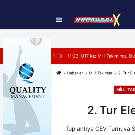
Künye
İletişim
Çerez Politikası
SON DAKİKA:
yonası'na Galibiyetle Başladı
11:21
2026 Akdeniz Oyunları'ndak
Haberler
Milli Takımlar
2. Tur El
MILLI TA
2. Tur El
Toplantıya CEV Turnuva S