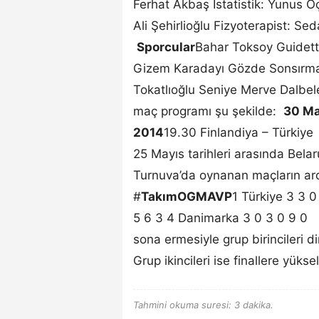
Ferhat Akbaş İstatistik: Yunus Ö
Ali Şehirlioğlu Fizyoterapist: Se
Sporcular
Bahar Toksoy Guidett
Gizem Karadayı Gözde Sonsırm
Tokatlıoğlu Seniye Merve Dalbel
maç programı şu şekilde:
30 Ma
2014
19.30 Finlandiya – Türkiy
25 Mayıs tarihleri arasında Bela
Turnuva’da oynanan maçların ar
#
Takım
O
G
M
A
V
P
1 Türkiye 3 3 0
5 6 3 4 Danimarka 3 0 3 0 9 0 İ
sona ermesiyle grup birincileri d
Grup ikincileri ise finallere yük
Tahmini okuma suresi: 3 dakika.