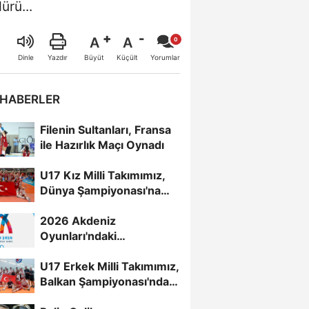
ürü...
A
A
Büyüt
Küçült
Dinle
Yazdır
Yorumlar
 HABERLER
Filenin Sultanları, Fransa
ile Hazırlık Maçı Oynadı
U17 Kız Milli Takımımız,
Dünya Şampiyonası'na
Galibiyetle Başladı...
2026 Akdeniz
Oyunları'ndaki
Rakiplerimiz Belli Oldu
U17 Erkek Milli Takımımız,
Balkan Şampiyonası'nda
Yarı Finalde