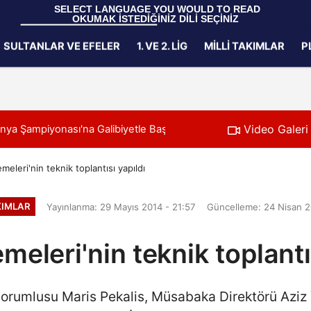
 SELECT LANGUAGE YOU WOULD TO READ 
OKUMAK İSTEDİĞİNİZ DİLİ SEÇİNİZ
  Powered by 
Translate
SULTANLAR VE EFELER
1. VE 2. LIG
MILLI TAKIMLAR
P
Gizlilik İlkeleri
Video Galeri
i Rakiplerimiz Belli Oldu
11:24
Filenin Sultanlar
emeleri'nin teknik toplantısı yapıldı
KIMLAR
Yayınlanma: 29 Mayıs 2014 - 21:57
Güncelleme: 24 Nisan 2
emeleri'nin teknik toplantı
orumlusu Maris Pekalis, Müsabaka Direktörü Aziz 