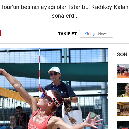
our’un beşinci ayağı olan İstanbul Kadıköy Kala
sona erdi.
TAKİP ET
SON