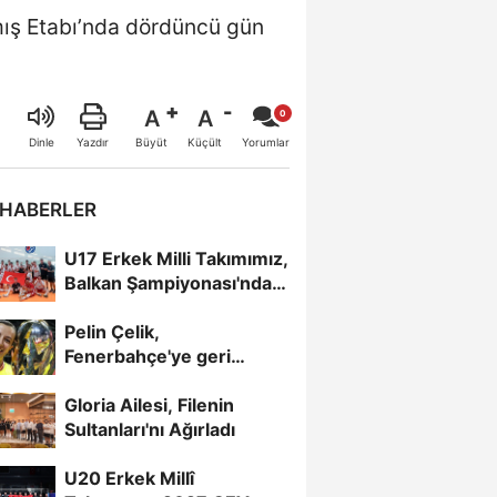
mış Etabı’nda dördüncü gün
A
A
Büyüt
Küçült
Dinle
Yazdır
Yorumlar
 HABERLER
U17 Erkek Milli Takımımız,
Balkan Şampiyonası'nda
Yarı Finalde
Pelin Çelik,
Fenerbahçe'ye geri
döndü
Gloria Ailesi, Filenin
Sultanları'nı Ağırladı
U20 Erkek Millî