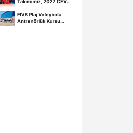
Takımımız, 2027 CEV
U20 Erkekler Avrupa
FIVB Plaj Voleybolu
Şampiyonası...
Antrenörlük Kursu
Alanya’da Başladı