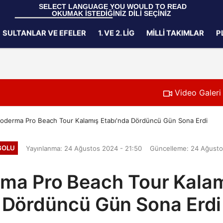
 SELECT LANGUAGE YOU WOULD TO READ 
OKUMAK İSTEDİĞİNİZ DİLİ SEÇİNİZ
  Powered by 
Translate
SULTANLAR VE EFELER
1. VE 2. LIG
MILLI TAKIMLAR
P
Gizlilik İlkeleri
Video Galeri
oderma Pro Beach Tour Kalamış Etabı'nda Dördüncü Gün Sona Erdi
BOLU
Yayınlanma: 24 Ağustos 2024 - 21:50
Güncelleme: 24 Ağusto
ma Pro Beach Tour Kalam
Dördüncü Gün Sona Erdi