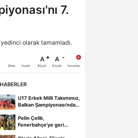
iyonası'nı 7.
 yedinci olarak tamamladı.
A
A
Büyüt
Küçült
Dinle
Yazdır
Yorumlar
 HABERLER
U17 Erkek Milli Takımımız,
Balkan Şampiyonası'nda
Yarı Finalde
Pelin Çelik,
Fenerbahçe'ye geri
döndü