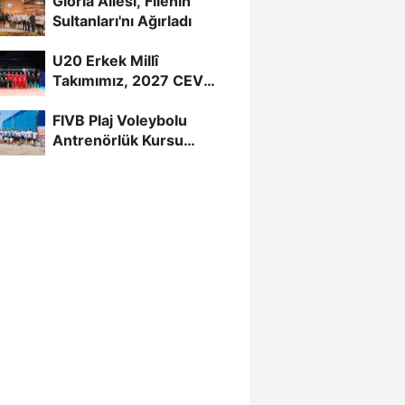
Gloria Ailesi, Filenin
Sultanları'nı Ağırladı
U20 Erkek Millî
Takımımız, 2027 CEV
U20 Erkekler Avrupa
FIVB Plaj Voleybolu
Şampiyonası...
Antrenörlük Kursu
Alanya’da Başladı