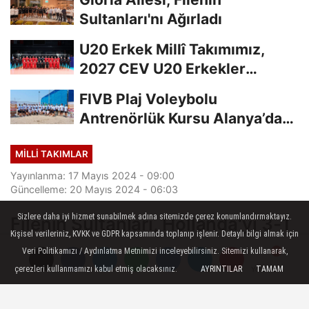
Sultanları'nı Ağırladı
U20 Erkek Millî Takımımız,
2027 CEV U20 Erkekler
Avrupa Şampiyonası...
FIVB Plaj Voleybolu
Antrenörlük Kursu Alanya’da
Başladı
MILLI TAKIMLAR
Yayınlanma: 17 Mayıs 2024 - 09:00
Güncelleme: 20 Mayıs 2024 - 06:03
Sizlere daha iyi hizmet sunabilmek adına sitemizde çerez konumlandırmaktayız.
Filenin Sultanları, Hollanda'yı 3-1
Kişisel verileriniz, KVKK ve GDPR kapsamında toplanıp işlenir. Detaylı bilgi almak için
Mağlup Etti
Veri Politikamızı / Aydınlatma Metnimizi inceleyebilirsiniz. Sitemizi kullanarak,
çerezleri kullanmamızı kabul etmiş olacaksınız.
AYRINTILAR
TAMAM
Yorumlar
Yorumlar
Dünya 1 numarası, son VNL şampiyonu A
Milli Kadın Voleybol Takımımız, Milletler