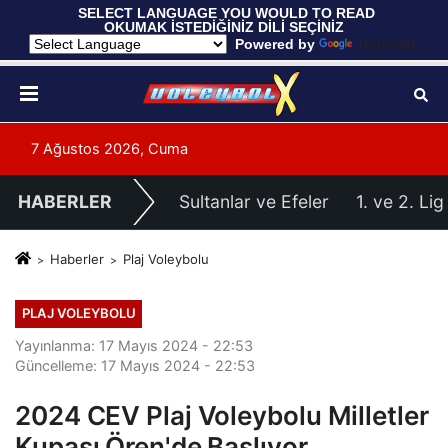
 SELECT LANGUAGE YOU WOULD TO READ 
OKUMAK İSTEDİĞİNİZ DİLİ SEÇİNİZ
  Powered by 
Translate
7 Ağustos 2026, Cuma
HABERLER
Sultanlar ve Efeler
1. ve 2. Lig
Haberler
Plaj Voleybolu
PLAJ VOLEYBOLU
Yayınlanma: 17 Mayıs 2024 - 22:53
Güncelleme: 17 Mayıs 2024 - 22:53
2024 CEV Plaj Voleybolu Milletler
Kupası Ören'de Başlıyor