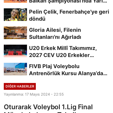
Balkan Şampiyonası'nda Yarı
Finalde
Pelin Çelik, Fenerbahçe'ye geri
döndü
Gloria Ailesi, Filenin
Sultanları'nı Ağırladı
U20 Erkek Millî Takımımız,
2027 CEV U20 Erkekler
Avrupa Şampiyonası...
FIVB Plaj Voleybolu
Antrenörlük Kursu Alanya’da
Başladı
DIĞER HABERLER
Yayınlanma: 17 Mayıs 2024 - 22:55
Oturarak Voleybol 1.Lig Final