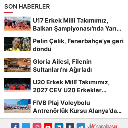
SON HABERLER
U17 Erkek Milli Takımımız,
Balkan Şampiyonası'nda Yarı
Finalde
Pelin Çelik, Fenerbahçe'ye geri
döndü
Gloria Ailesi, Filenin
Sultanları'nı Ağırladı
U20 Erkek Millî Takımımız,
2027 CEV U20 Erkekler
Avrupa Şampiyonası...
FIVB Plaj Voleybolu
Antrenörlük Kursu Alanya’da
Başladı