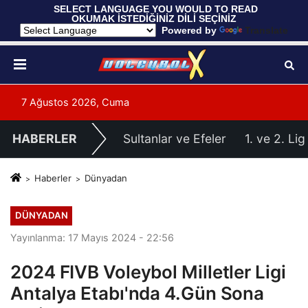
 SELECT LANGUAGE YOU WOULD TO READ 
OKUMAK İSTEDİĞİNİZ DİLİ SEÇİNİZ
  Powered by 
Translate
7 Ağustos 2026, Cuma
HABERLER
Sultanlar ve Efeler
1. ve 2. Lig
Haberler
Dünyadan
DÜNYADAN
Yayınlanma: 17 Mayıs 2024 - 22:56
2024 FIVB Voleybol Milletler Ligi
Antalya Etabı'nda 4.Gün Sona