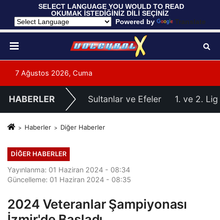
 SELECT LANGUAGE YOU WOULD TO READ 
OKUMAK İSTEDİĞİNİZ DİLİ SEÇİNİZ
  Powered by 
Translate
7 Ağustos 2026, Cuma
HABERLER
Sultanlar ve Efeler
1. ve 2. Lig
Haberler
Diğer Haberler
DIĞER HABERLER
Yayınlanma: 01 Haziran 2024 - 08:34
Güncelleme: 01 Haziran 2024 - 08:35
2024 Veteranlar Şampiyonası
İzmir'de Başladı