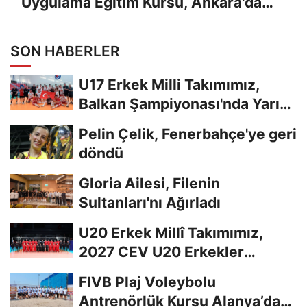
Uygulama Eğitim Kursu, Ankara'da
Yapıldı
SON HABERLER
U17 Erkek Milli Takımımız,
Balkan Şampiyonası'nda Yarı
Finalde
Pelin Çelik, Fenerbahçe'ye geri
döndü
Gloria Ailesi, Filenin
Sultanları'nı Ağırladı
U20 Erkek Millî Takımımız,
2027 CEV U20 Erkekler
Avrupa Şampiyonası...
FIVB Plaj Voleybolu
Antrenörlük Kursu Alanya’da