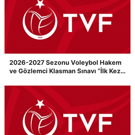
2026-2027 Sezonu Voleybol Hakem
ve Gözlemci Klasman Sınavı “İlk Kez”
Çevrimiçi Olarak Gerçekleştirildi