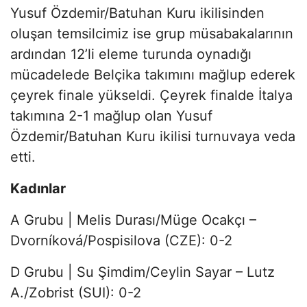
Yusuf Özdemir/Batuhan Kuru ikilisinden
oluşan temsilcimiz ise grup müsabakalarının
ardından 12’li eleme turunda oynadığı
mücadelede Belçika takımını mağlup ederek
çeyrek finale yükseldi. Çeyrek finalde İtalya
takımına 2-1 mağlup olan Yusuf
Özdemir/Batuhan Kuru ikilisi turnuvaya veda
etti.
Kadınlar
A Grubu | Melis Durası/Müge Ocakçı –
Dvorníková/Pospisilova (CZE): 0-2
D Grubu | Su Şimdim/Ceylin Sayar – Lutz
A./Zobrist (SUI): 0-2