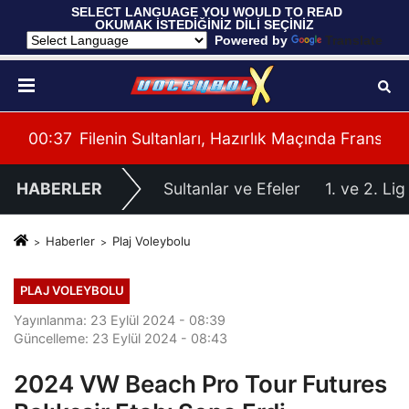
 SELECT LANGUAGE YOU WOULD TO READ 
OKUMAK İSTEDİĞİNİZ DİLİ SEÇİNİZ
  Powered by 
Translate
cisi
00:37
Filenin Sultanları, Hazırlık Maçında Fransa'y
00:
HABERLER
Sultanlar ve Efeler
1. ve 2. Lig
Haberler
Plaj Voleybolu
PLAJ VOLEYBOLU
Yayınlanma: 23 Eylül 2024 - 08:39
Güncelleme: 23 Eylül 2024 - 08:43
2024 VW Beach Pro Tour Futures