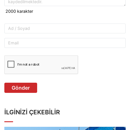
Gönder
İLGINIZI ÇEKEBILIR