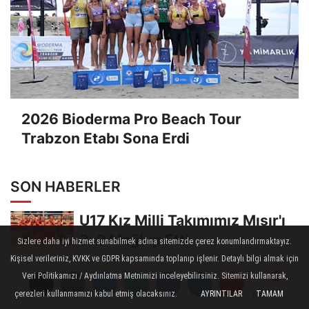
2026 Bioderma Pro Beach Tour
Trabzon Etabı Sona Erdi
SON HABERLER
U17 Kız Milli Takımımız Mısır'ı
3-0 Mağlup Etti
Sizlere daha iyi hizmet sunabilmek adına sitemizde çerez konumlandırmaktayız.
Kişisel verileriniz, KVKK ve GDPR kapsamında toplanıp işlenir. Detaylı bilgi almak için
U17 Erkek Milli Takımımız
Veri Politikamızı / Aydınlatma Metnimizi inceleyebilirsiniz. Sitemizi kullanarak,
Balkan İkincisi
çerezleri kullanmamızı kabul etmiş olacaksınız.
AYRINTILAR
TAMAM
Yorumlar
Yorumlar
Yorumlar