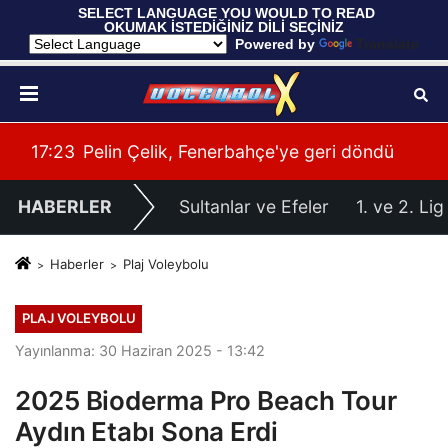
 SELECT LANGUAGE YOU WOULD TO READ 
OKUMAK İSTEDİĞİNİZ DİLİ SEÇİNİZ
  Powered by 
Translate
ü
00:41
Gloria Ailesi, Filenin Sultanları'nı Ağırladı
00:
HABERLER
Sultanlar ve Efeler
1. ve 2. Lig
Haberler
Plaj Voleybolu
PLAJ VOLEYBOLU
Yayınlanma: 30 Haziran 2025 - 13:42
2025 Bioderma Pro Beach Tour
Aydın Etabı Sona Erdi