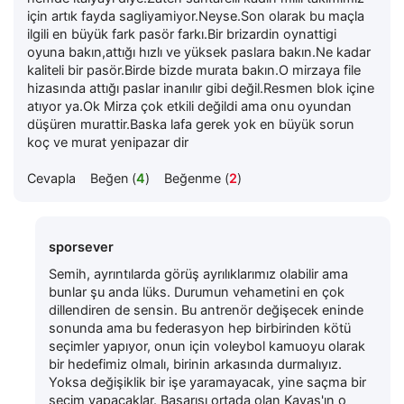
için artık fayda sagliyamiyor.Neyse.Son olarak bu maçla
ilgili en büyük fark pasör farkı.Bir brizardin oynattigi
oyuna bakın,attığı hızlı ve yüksek paslara bakın.Ne kadar
kaliteli bir pasör.Birde bizde murata bakın.O mirzaya file
hizasında attığı paslar inanılır gibi değil.Resmen blok içine
atıyor ya.Ok Mirza çok etkili değildi ama onu oyundan
düşüren murattir.Baska lafa gerek yok en büyük sorun
koç ve murat yenipazar dir
Cevapla
Beğen (
4
)
Beğenme (
2
)
sporsever
Semih, ayrıntılarda görüş ayrılıklarımız olabilir ama
bunlar şu anda lüks. Durumun vehametini en çok
dillendiren de sensin. Bu antrenör değişecek eninde
sonunda ama bu federasyon hep birbirinden kötü
seçimler yapıyor, onun için voleybol kamuoyu olarak
bir hedefimiz olmalı, birinin arkasında durmalıyız.
Yoksa değişiklik bir işe yaramayacak, yine saçma bir
seçim yapacaklar. Başarısı ortada olan Kavas'ın o