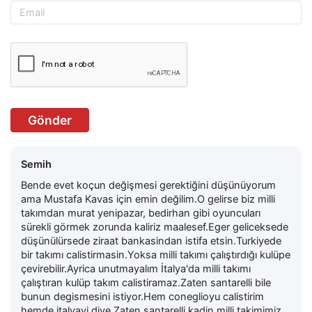
Gönder
Semih
Bende evet koçun değişmesi gerektiğini düşünüyorum
ama Mustafa Kavas için emin değilim.O gelirse biz milli
takımdan murat yenipazar, bedirhan gibi oyuncuları
sürekli görmek zorunda kaliriz maalesef.Eger geliceksede
düşünülürsede ziraat bankasindan istifa etsin.Turkiyede
bir takımı calistirmasin.Yoksa milli takımı çalıştırdığı kulüpe
çevirebilir.Ayrica unutmayalım İtalya'da milli takımı
çalıştıran kulüp takım calistiramaz.Zaten santarelli bile
bunun degismesini istiyor.Hem coneglioyu calistirim
hemde italyayi diye.Zaten santarelli kadin milli takimimiz