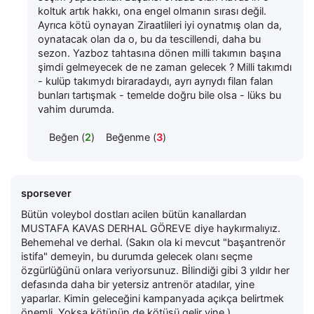
koltuk artık hakkı, ona engel olmanın sırası değil.
Ayrıca kötü oynayan Ziraatlileri iyi oynatmış olan da,
oynatacak olan da o, bu da tescillendi, daha bu
sezon. Yazboz tahtasına dönen milli takımın başına
şimdi gelmeyecek de ne zaman gelecek ? Milli takımdı
- kulüp takımydı biraradaydı, ayrı ayrıydı filan falan
bunları tartışmak - temelde doğru bile olsa - lüks bu
vahim durumda.
Beğen (
2
)
Beğenme (
3
)
sporsever
Bütün voleybol dostları acilen bütün kanallardan
MUSTAFA KAVAS DERHAL GÖREVE diye haykırmalıyız.
Behemehal ve derhal. (Sakın ola ki mevcut "başantrenör
istifa" demeyin, bu durumda gelecek olanı seçme
özgürlüğünü onlara veriyorsunuz. Bİlindiği gibi 3 yıldır her
defasında daha bir yetersiz antrenör atadılar, yine
yaparlar. Kimin geleceğini kampanyada açıkça belirtmek
önemli. Yoksa kötünün de kötüsü gelir yine.)