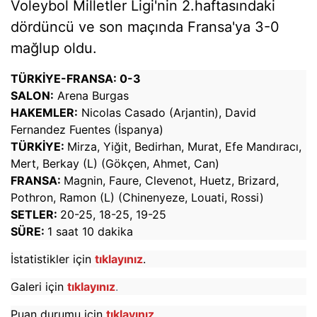
Voleybol Milletler Ligi'nin 2.haftasındaki
dördüncü ve son maçında Fransa'ya 3-0
mağlup oldu.
TÜRKİYE-FRANSA: 0-3
SALON:
Arena Burgas
HAKEMLER:
Nicolas Casado (Arjantin), David
Fernandez Fuentes (İspanya)
TÜRKİYE:
Mirza, Yiğit, Bedirhan, Murat, Efe Mandıracı,
Mert, Berkay (L) (Gökçen, Ahmet, Can)
FRANSA:
Magnin, Faure, Clevenot, Huetz, Brizard,
Pothron, Ramon (L) (Chinenyeze, Louati, Rossi)
SETLER:
20-25, 18-25, 19-25
SÜRE:
1 saat 10 dakika
İstatistikler için
tıklayınız
.
Galeri için
tıklayınız
.
Puan durumu için
tıklayınız
.