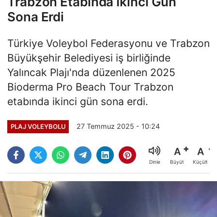
Trabzon Etabında İkinci Gün
Sona Erdi
Türkiye Voleybol Federasyonu ve Trabzon
Büyükşehir Belediyesi iş birliğinde
Yalıncak Plajı'nda düzenlenen 2025
Bioderma Pro Beach Tour Trabzon
etabında ikinci gün sona erdi.
27 Temmuz 2025 - 10:24
PLAJ VOLEYBOLU
A
A
Büyüt
Küçült
Dinle