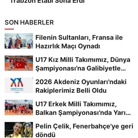
Trabzon Etabı Sona Erdi
SON HABERLER
Filenin Sultanları, Fransa ile
Hazırlık Maçı Oynadı
U17 Kız Milli Takımımız, Dünya
Şampiyonası'na Galibiyetle
Başladı...
2026 Akdeniz Oyunları'ndaki
Rakiplerimiz Belli Oldu
U17 Erkek Milli Takımımız,
Balkan Şampiyonası'nda Yarı
Finalde
Pelin Çelik, Fenerbahçe'ye geri
döndü