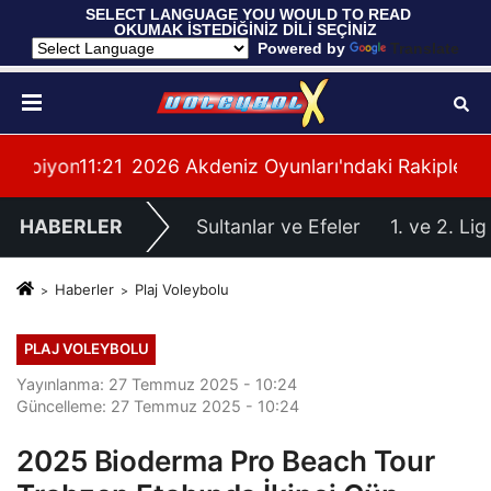
 SELECT LANGUAGE YOU WOULD TO READ 
OKUMAK İSTEDİĞİNİZ DİLİ SEÇİNİZ
  Powered by 
Translate
yonası'na Galibiyetle Başladı
11:21
2026 Akdeniz Oyunları'ndaki Rakiplerimiz Bel
11:
HABERLER
Sultanlar ve Efeler
1. ve 2. Lig
Haberler
Plaj Voleybolu
PLAJ VOLEYBOLU
Yayınlanma: 27 Temmuz 2025 - 10:24
Güncelleme: 27 Temmuz 2025 - 10:24
2025 Bioderma Pro Beach Tour