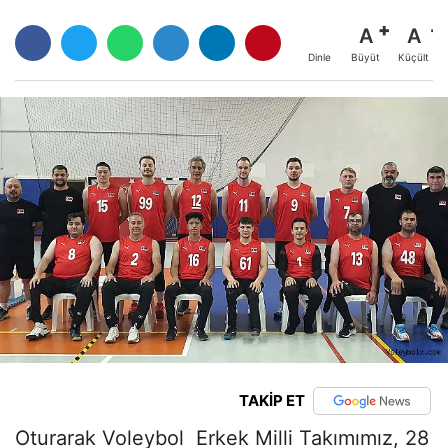
A
A
Büyüt
Küçült
Dinle
TAKİP ET
Oturarak Voleybol Erkek Milli Takımımız, 28