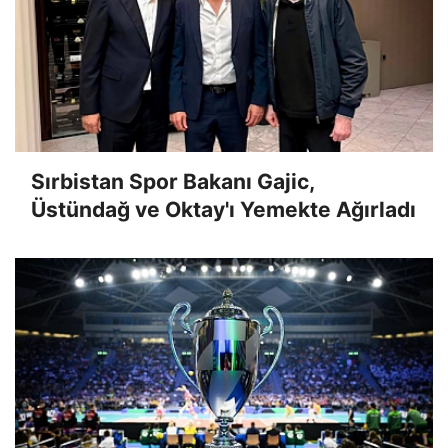
Sırbistan Spor Bakanı Gajic,
Üstündağ ve Oktay'ı Yemekte Ağırladı