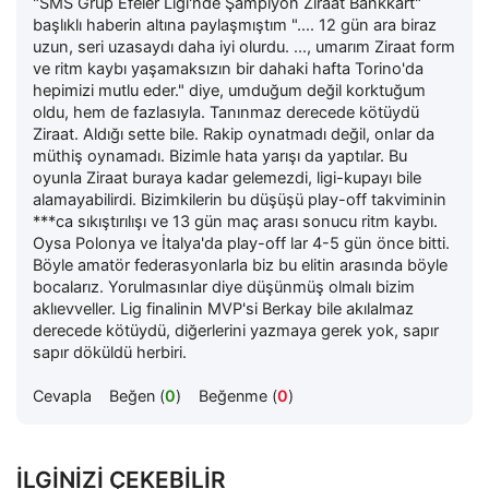
"SMS Grup Efeler Ligi'nde Şampiyon Ziraat Bankkart"
başlıklı haberin altına paylaşmıştım ".... 12 gün ara biraz
uzun, seri uzasaydı daha iyi olurdu. ..., umarım Ziraat form
ve ritm kaybı yaşamaksızın bir dahaki hafta Torino'da
hepimizi mutlu eder." diye, umduğum değil korktuğum
oldu, hem de fazlasıyla. Tanınmaz derecede kötüydü
Ziraat. Aldığı sette bile. Rakip oynatmadı değil, onlar da
müthiş oynamadı. Bizimle hata yarışı da yaptılar. Bu
oyunla Ziraat buraya kadar gelemezdi, ligi-kupayı bile
alamayabilirdi. Bizimkilerin bu düşüşü play-off takviminin
***ca sıkıştırılışı ve 13 gün maç arası sonucu ritm kaybı.
Oysa Polonya ve İtalya'da play-off lar 4-5 gün önce bitti.
Böyle amatör federasyonlarla biz bu elitin arasında böyle
bocalarız. Yorulmasınlar diye düşünmüş olmalı bizim
aklıevveller. Lig finalinin MVP'si Berkay bile akılalmaz
derecede kötüydü, diğerlerini yazmaya gerek yok, sapır
sapır döküldü herbiri.
Cevapla
Beğen (
0
)
Beğenme (
0
)
İLGINIZI ÇEKEBILIR