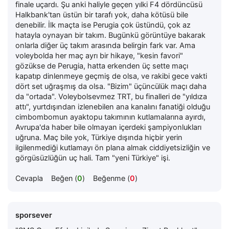
finale uçardı. Şu anki haliyle geçen yılki F4 dördüncüsü
Halkbank'tan üstün bir tarafı yok, daha kötüsü bile
denebilir. İlk maçta ise Perugia çok üstündü, çok az
hatayla oynayan bir takım. Bugünkü görüntüye bakarak
onlarla diğer üç takım arasında belirgin fark var. Ama
voleybolda her maç ayrı bir hikaye, "kesin favori"
gözükse de Perugia, hatta erkenden üç sette maçı
kapatıp dinlenmeye geçmiş de olsa, ve rakibi gece vakti
dört set uğraşmış da olsa. "Bizim" üçüncülük maçı daha
da "ortada". Voleybolsevmez TRT, bu finalleri de "yıldıza
attı", yurtdışından izlenebilen ana kanalını fanatiği olduğu
cimbombomun ayaktopu takımının kutlamalarına ayırdı,
Avrupa'da haber bile olmayan içerdeki şampiyonlukları
uğruna. Maç bile yok, Türkiye dışında hiçbir yerin
ilgilenmediği kutlamayı ön plana almak ciddiyetsizliğin ve
görgüsüzlüğün uç hali. Tam "yeni Türkiye" işi.
Cevapla
Beğen (
0
)
Beğenme (
0
)
sporsever