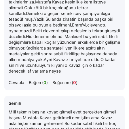
takimlarimiza.Mustafa Kavaz kesinlikle kara listeye
alinmali.Cok kötü bir koç olduğunu tekrar
kanıtladı.Demekki o geçen seneki cev şampiyonlugu
tesadüf müş.Yazik.Su anda ziraatin başında başka biri
olsaydı asla bu oyunla bedirhani,Emre'yi,clevenotu
oynatmazdi.Belki clevenot çıkıp nefeslenip tekrar girseydi
duzelirdi.Hic deneme olmadi.Maalesef bu yerli sabit fikirli
değişimlere kapalı koçlar yüzünden erkeklerde bir gelişme
olmuyor.Kadinlarda santarelli yeniliklere açıktı altın
madalyalar geldi sonra sabit fikirlilige başlayınca dahada
altın madalya yok.Ayni Kavaz zihniyetinde oldu.O kadar
sinirli ve uzuntuluyum ki yani o Kavaz için o kadar
denecek laf var ama neyse
Cevapla
Beğen (
0
)
Beğenme (
0
)
Semih
Milli takımın başına kovac gitmeli evet gerçekten gitmeli
başına Mustafa Kavaz getirilmeli demiştim ama Kavaz
asla hiçbir zaman gelmemeli.Bu kadar sabit fikirli bir koç