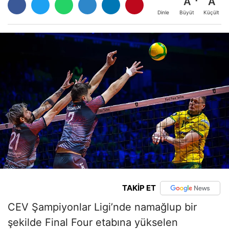
A
A
Büyüt
Küçült
Dinle
TAKİP ET
CEV Şampiyonlar Ligi’nde namağlup bir
şekilde Final Four etabına yükselen