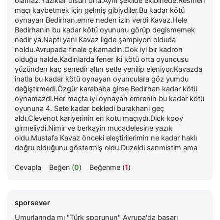
olamaz.Yaziklar olsun ona.Ayni şekilde ekibinede.Resmen
maçı kaybetmek için gelmiş gibiydiler.Bu kadar kötü
oynayan Bedirhan,emre neden izin verdi Kavaz.Hele
Bedirhanin bu kadar kötü oyununu görüp degismemek
nedir ya.Napti yani Kavaz ligde şampiyon olduda
noldu.Avrupada finale çıkamadin.Cok iyi bir kadron
olduğu halde.Kadinlarda fener iki kötü orta oyuncusu
yüzünden kaç senedir altın setle yenilip eleniyor.Kavazda
inatla bu kadar kötü oynayan oyunculara göz yumdu
değiştirmedi.Özgür karababa girse Bedirhan kadar kötü
oynamazdi.Her maçta iyi oynayan emrenin bu kadar kötü
oyununa 4. Sete kadar bekledi burakhani geç
aldı.Clevenot kariyerinin en kotu maçıydı.Dick kooy
girmeliydi.Nimir ve berkayin mucadelesine yazık
oldu.Mustafa Kavaz önceki eleştirilerimin ne kadar haklı
doğru olduğunu göstermiş oldu.Duzeldi sanmistim ama
Cevapla
Beğen (
0
)
Beğenme (
1
)
sporsever
Umurlarında mı "Türk sporunun" Avrupa'da başarı