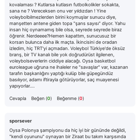
kovalaması ? Kutlarsa kutlasın futbolkolikler sokakta,
sana ne ? Vereceksen onu ver yıldızdan ! Yine
voleybolbilmezlerden birini koymuşlar sunucu diye,
manşetten antene giden topa "şans sayısı" diyor. Yahu
insan hiç oynamamış bile olsa, seyrede seyrede biraz
öğrenir. Nerdeeee?Hemen kapattım, sunucusuz bir
korsan bulunca daha ilk maçta. İkincisini de oradan
izledim, hiç TRT'yi açmadan. Voleybol Türkiye'de öksüz
branş, bir TV kanalı bile yok doğrudürüst ilgilenen,
voleybolseverlerin ciddiye alacağı. Oysa basketbol
euroleague uğruna ne ihaleler ne "savaşlar" var, kazanan
tarafın başkanlığını yaptığı kulüp bile güpegündüz
basılıyor, adamı iftirayla götürüyorlar, saç muayenesi
yapıyorlar....
Cevapla
Beğen (
0
)
Beğenme (
0
)
sporsever
Oysa Polonya şampiyonu da hiç iyi bir gününde değildi,
"kendi oyununu" oynayan bir Ziraat bu takım karşısında