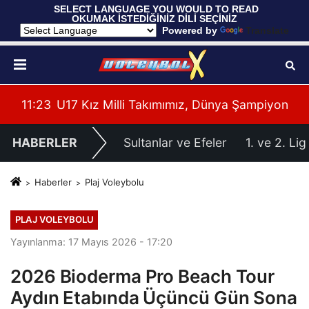
 SELECT LANGUAGE YOU WOULD TO READ 
OKUMAK İSTEDİĞİNİZ DİLİ SEÇİNİZ
  Powered by 
Translate
yonası'na Galibiyetle Başladı
11:21
2026 Akdeniz Oyunları'ndaki Rakiplerimiz Bel
11:
HABERLER
Sultanlar ve Efeler
1. ve 2. Lig
Haberler
Plaj Voleybolu
PLAJ VOLEYBOLU
Yayınlanma: 17 Mayıs 2026 - 17:20
2026 Bioderma Pro Beach Tour
Aydın Etabında Üçüncü Gün Sona