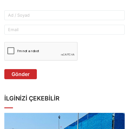
Gönder
İLGINIZI ÇEKEBILIR