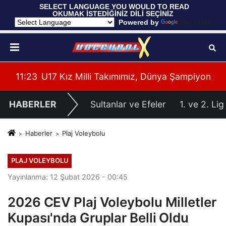
 SELECT LANGUAGE YOU WOULD TO READ 
OKUMAK İSTEDİĞİNİZ DİLİ SEÇİNİZ
  Powered by 
Translate
yonası'na Galibiyetle Başladı
11:21
2026 Akdeniz Oyunları'ndaki Rakiplerimiz Bel
11:
HABERLER
Sultanlar ve Efeler
1. ve 2. Lig
Haberler
Plaj Voleybolu
PLAJ VOLEYBOLU
Yayınlanma: 12 Şubat 2026 - 00:45
2026 CEV Plaj Voleybolu Milletler
Kupası'nda Gruplar Belli Oldu