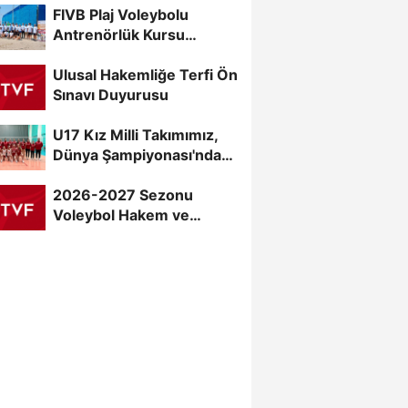
FIVB Plaj Voleybolu
Şampiyonası...
Antrenörlük Kursu
Alanya’da Başladı
Ulusal Hakemliğe Terfi Ön
Sınavı Duyurusu
U17 Kız Milli Takımımız,
Dünya Şampiyonası'nda
Sahne Alıyor
2026-2027 Sezonu
Voleybol Hakem ve
Gözlemci Klasman Sınavı
“İlk...