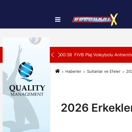
Künye
İletişim
Çerez Politikası
SON DAKİKA:
su Alanya’da Başladı
00:39
U20 Erkek Millî Takımımız
Haberler
Sultanlar ve Efeler
202
2026 Erkekle