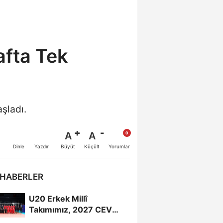
afta Tek
şladı.
A
A
Büyüt
Küçült
Dinle
Yazdır
Yorumlar
 HABERLER
U20 Erkek Millî
Takımımız, 2027 CEV
U20 Erkekler Avrupa