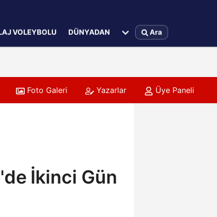
LAJ VOLEYBOLU
DÜNYADAN
Ara
Foto Galeri
Yazarlar
Üye Paneli
lıklarına Başladı
de İkinci Gün