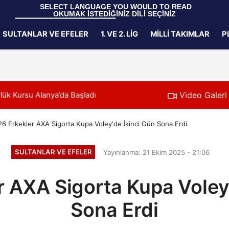
 SELECT LANGUAGE YOU WOULD TO READ 
OKUMAK İSTEDİĞİNİZ DİLİ SEÇİNİZ
  Powered by 
Translate
SULTANLAR VE EFELER
1. VE 2. LIG
MILLI TAKIMLAR
P
Gizlilik İlkeleri
Video Galeri
, 2027 CEV U20 Erkekler Avrupa Şampiyonası İlk Tur Elemeleri Hazır
6 Erkekler AXA Sigorta Kupa Voley'de İkinci Gün Sona Erdi
SULTANLAR VE EFELER
Yayınlanma: 21 Ekim 2025 - 21:06
r AXA Sigorta Kupa Voley'
Sona Erdi