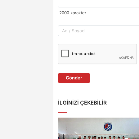
Gönder
İLGINIZI ÇEKEBILIR