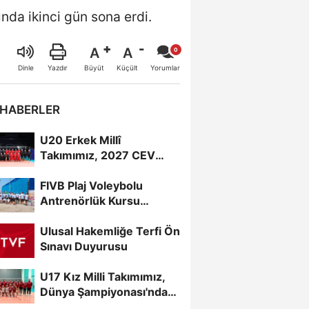
da ikinci gün sona erdi.
A
A
Büyüt
Küçült
Dinle
Yazdır
Yorumlar
 HABERLER
U20 Erkek Millî
Takımımız, 2027 CEV
U20 Erkekler Avrupa
FIVB Plaj Voleybolu
Şampiyonası...
Antrenörlük Kursu
Alanya’da Başladı
Ulusal Hakemliğe Terfi Ön
Sınavı Duyurusu
U17 Kız Milli Takımımız,
Dünya Şampiyonası'nda
Sahne Alıyor