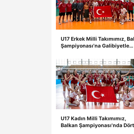
U17 Erkek Milli Takımımız, Ba
Şampiyonası'na Galibiyetle
Başladı
U17 Kadın Milli Takımımız,
Balkan Şampiyonası'nda Dört
Dört Yaptı