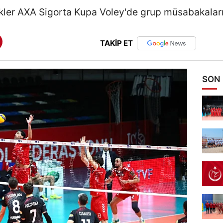
er AXA Sigorta Kupa Voley'de grup müsabakaların
TAKİP ET
SON