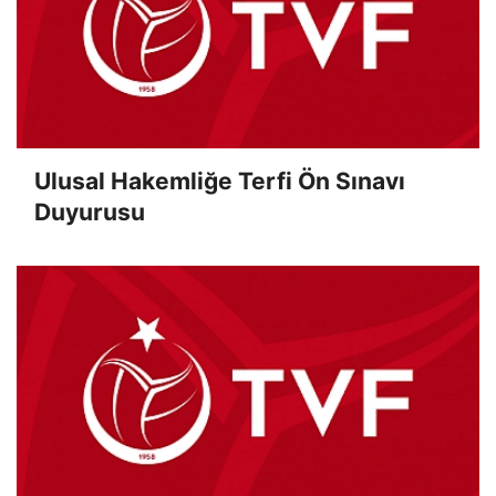
Ulusal Hakemliğe Terfi Ön Sınavı
Duyurusu