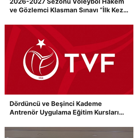
2026-2027 Sezonu Voleybol Hakem
ve Gözlemci Klasman Sınavı “İlk Kez”
Çevrimiçi Olarak Gerçekleştirildi
Dördüncü ve Beşinci Kademe
Antrenör Uygulama Eğitim Kursları
Sınav Sonuçları Açıklandı