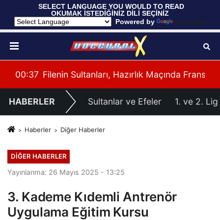
 SELECT LANGUAGE YOU WOULD TO READ 
OKUMAK İSTEDİĞİNİZ DİLİ SEÇİNİZ
  Powered by 
Translate
Fransa'yı 3-1 Mağlup Etti
00:35
U17 Erkek Milli Takımımız Balkan Şampiyona
00:
HABERLER
Sultanlar ve Efeler
1. ve 2. Lig
Haberler
Diğer Haberler
DIĞER HABERLER
Yayınlanma: 26 Mayıs 2025 - 13:25
3. Kademe Kıdemli Antrenör
Uygulama Eğitim Kursu