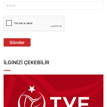
Gönder
İLGINIZI ÇEKEBILIR