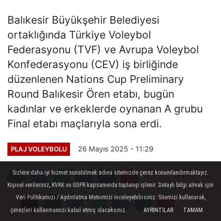
Balıkesir Büyükşehir Belediyesi
ortaklığında Türkiye Voleybol
Federasyonu (TVF) ve Avrupa Voleybol
Konfederasyonu (CEV) iş birliğinde
düzenlenen Nations Cup Preliminary
Round Balıkesir Ören etabı, bugün
kadınlar ve erkeklerde oynanan A grubu
Final etabı maçlarıyla sona erdi.
26 Mayıs 2025 - 11:29
PLAJ VOLEYBOLU
A
A
Sizlere daha iyi hizmet sunabilmek adına sitemizde çerez konumlandırmaktayız.
Kişisel verileriniz, KVKK ve GDPR kapsamında toplanıp işlenir. Detaylı bilgi almak için
Büyüt
Küçült
Dinle
Veri Politikamızı / Aydınlatma Metnimizi inceleyebilirsiniz. Sitemizi kullanarak,
çerezleri kullanmamızı kabul etmiş olacaksınız.
AYRINTILAR
TAMAM
Yorumlar
Yorumlar
Yorumlar
Yorumlar