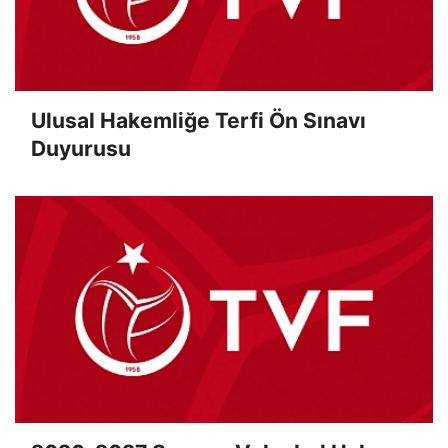
Ulusal Hakemliğe Terfi Ön Sınavı
Duyurusu