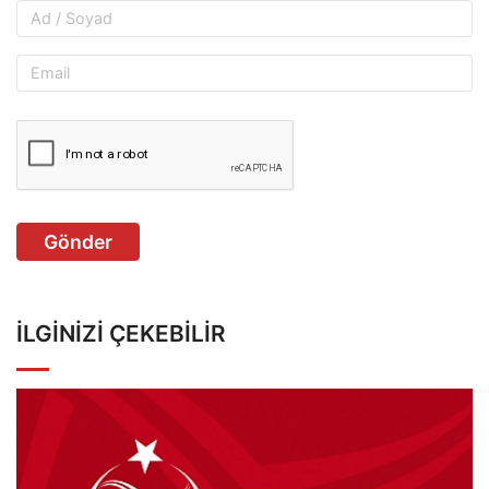
Gönder
İLGINIZI ÇEKEBILIR