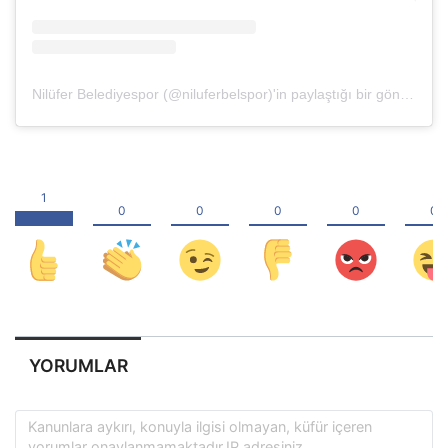
Nilüfer Belediyespor (@niluferbelspor)'in paylaştığı bir gönderi
YORUMLAR