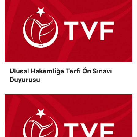
Ulusal Hakemliğe Terfi Ön Sınavı
Duyurusu