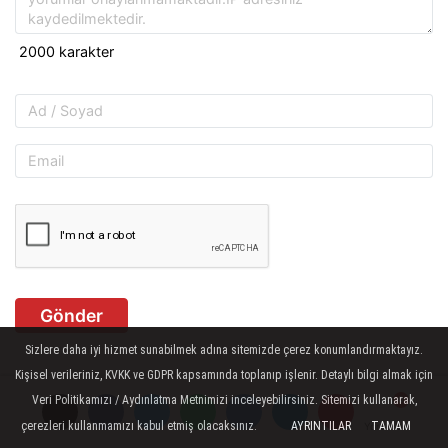
Gönder
Sizlere daha iyi hizmet sunabilmek adına sitemizde çerez konumlandırmaktayız.
Kişisel verileriniz, KVKK ve GDPR kapsamında toplanıp işlenir. Detaylı bilgi almak için
İLGINIZI ÇEKEBILIR
Veri Politikamızı / Aydınlatma Metnimizi inceleyebilirsiniz. Sitemizi kullanarak,
çerezleri kullanmamızı kabul etmiş olacaksınız.
AYRINTILAR
TAMAM
Yorumlar
Yorumlar
Yorumlar