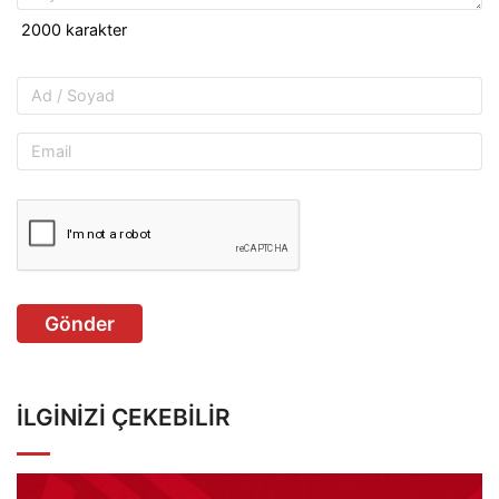
Gönder
İLGINIZI ÇEKEBILIR