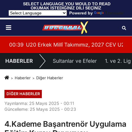
 SELECT LANGUAGE YOU WOULD TO READ 
OKUMAK İSTEDİĞİNİZ DİLİ SEÇİNİZ
  Powered by 
Translate
 U20 Erkekler Avrupa Şampiyonası İlk Tur Elemeleri Ha
00:38
FIVB Plaj Voleybolu Antrenörlük Kursu Alany
00:
HABERLER
Sultanlar ve Efeler
1. ve 2. Lig
Haberler
Diğer Haberler
DIĞER HABERLER
Yayınlanma: 25 Mayıs 2025 - 00:11
Güncelleme: 25 Mayıs 2025 - 00:23
4.Kademe Başantrenör Uygulama