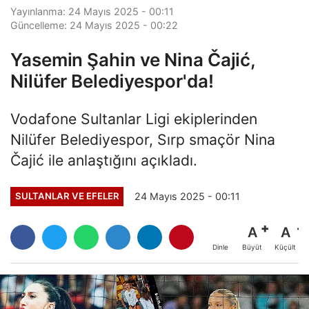
Yayınlanma: 24 Mayıs 2025 - 00:11
Güncelleme: 24 Mayıs 2025 - 00:22
Yasemin Şahin ve Nina Čajić,
Nilüfer Belediyespor'da!
Vodafone Sultanlar Ligi ekiplerinden
Nilüfer Belediyespor, Sırp smaçör Nina
Čajić ile anlaştığını açıkladı.
24 Mayıs 2025 - 00:11
SULTANLAR VE EFELER
A
A
Büyüt
Küçült
Dinle