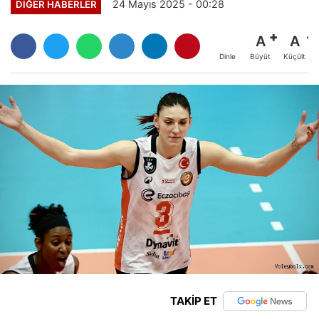
24 Mayıs 2025 - 00:28
DIĞER HABERLER
A
A
Büyüt
Küçült
Dinle
TAKİP ET