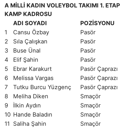
A MİLLİ KADIN VOLEYBOL TAKIMI 1. ETAP
KAMP KADROSU
ADI SOYADI
POZİSYONU
1
Cansu Özbay
Pasör
2
Sıla Çalışkan
Pasör
3
Buse Ünal
Pasör
4
Elif Şahin
Pasör
5
Ebrar Karakurt
Pasör Çaprazı
6
Melissa Vargas
Pasör Çaprazı
7
Tutku Burcu Yüzgenç
Pasör Çaprazı
8
Meliha Diken
Smaçör
9
İlkin Aydın
Smaçör
10
Hande Baladın
Smaçör
11
Saliha Şahin
Smaçör