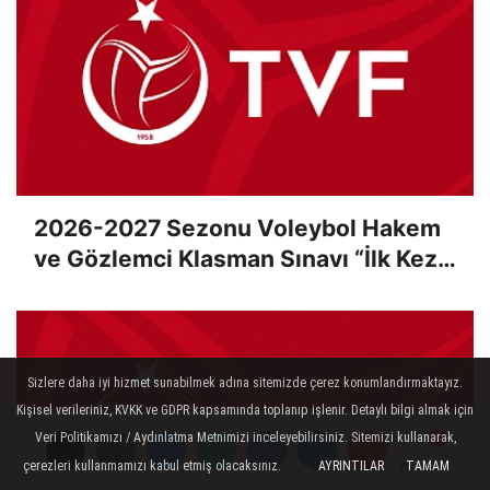
2026-2027 Sezonu Voleybol Hakem
ve Gözlemci Klasman Sınavı “İlk Kez”
Çevrimiçi Olarak Gerçekleştirildi
Sizlere daha iyi hizmet sunabilmek adına sitemizde çerez konumlandırmaktayız.
Kişisel verileriniz, KVKK ve GDPR kapsamında toplanıp işlenir. Detaylı bilgi almak için
Veri Politikamızı / Aydınlatma Metnimizi inceleyebilirsiniz. Sitemizi kullanarak,
çerezleri kullanmamızı kabul etmiş olacaksınız.
AYRINTILAR
TAMAM
Yorumlar
Yorumlar
Yorumlar