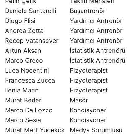
Pelin Çelik
Takım Menajeri
Daniele Santarelli
Başantrenör
Diego Flisi
Yardımcı Antrenör
Andrea Zotta
Yardımcı Antrenör
Recep Vatansever
Yardımcı Antrenör
Artun Aksan
İstatistik Antrenörü
Marco Greco
İstatistik Antrenörü
Luca Nocentini
Fizyoterapist
Francesca Zucca
Fizyoterapist
Ilenia Marin
Fizyoterapist
Murat Beder
Masör
Marco Da Lozzo
Kondisyoner
Marco Sesia
Kondisyoner
Murat Mert Yücekök
Medya Sorumlusu