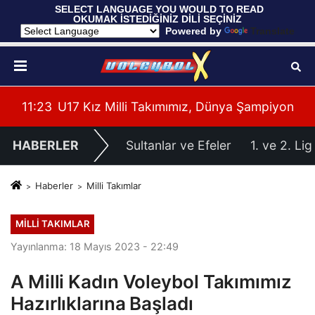
 SELECT LANGUAGE YOU WOULD TO READ 
OKUMAK İSTEDİĞİNİZ DİLİ SEÇİNİZ
  Powered by 
Translate
imiz Belli Oldu
11:23
U17 Kız Milli Takımımız, Dünya Şampiyonası'n
HABERLER
Sultanlar ve Efeler
1. ve 2. Lig
Haberler
Milli Takımlar
MILLI TAKIMLAR
Yayınlanma: 18 Mayıs 2023 - 22:49
A Milli Kadın Voleybol Takımımız
Hazırlıklarına Başladı