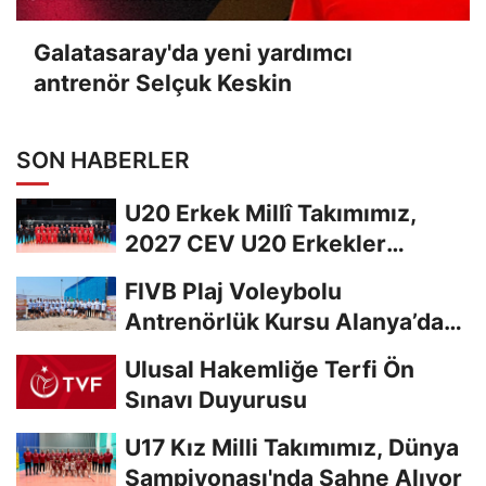
Galatasaray'da yeni yardımcı
antrenör Selçuk Keskin
SON HABERLER
U20 Erkek Millî Takımımız,
2027 CEV U20 Erkekler
Avrupa Şampiyonası...
FIVB Plaj Voleybolu
Antrenörlük Kursu Alanya’da
Başladı
Ulusal Hakemliğe Terfi Ön
Sınavı Duyurusu
U17 Kız Milli Takımımız, Dünya
Şampiyonası'nda Sahne Alıyor