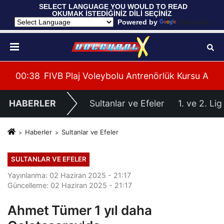
 SELECT LANGUAGE YOU WOULD TO READ 
OKUMAK İSTEDİĞİNİZ DİLİ SEÇİNİZ
  Powered by 
Translate
leri Hazırlıklarına Başladı
su Alanya’da Başladı
00:39
U20 Erkek Millî Takımımız, 2027 CEV U20 Er
HABERLER
Sultanlar ve Efeler
1. ve 2. Lig
Haberler
Sultanlar ve Efeler
SULTANLAR VE EFELER
Yayınlanma: 02 Haziran 2025 - 21:17
Güncelleme: 02 Haziran 2025 - 21:17
Ahmet Tümer 1 yıl daha