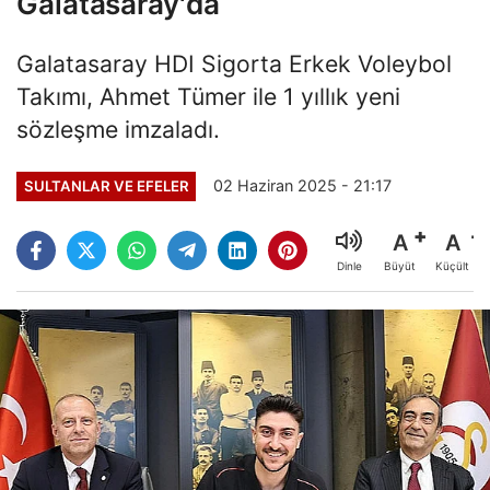
Galatasaray'da
Galatasaray HDI Sigorta Erkek Voleybol
Takımı, Ahmet Tümer ile 1 yıllık yeni
sözleşme imzaladı.
02 Haziran 2025 - 21:17
SULTANLAR VE EFELER
A
A
Büyüt
Küçült
Dinle