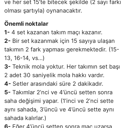
ve her set 15’te bitecek şekilde (2 sayı farkı
olması şartıyla) oynanacaktır.
Önemli noktalar
1-
4 set kazanan takım maçı kazanır.
2-
Bir set kazanmak için 15 sayıya ulaşan
takımın 2 fark yapması gerekmektedir. (15-
13, 16-14, vs…)
3-
Teknik mola yoktur. Her takımın set başı
2 adet 30 saniyelik mola hakkı vardır.
4-
Setler arasındaki süre 2 dakikadır.
5-
Takımlar 2’nci ve 4’üncü setten sonra
saha değişimi yapar. (1’inci ve 2’nci sette
aynı sahada, 3’üncü ve 4’üncü sette aynı
sahada kalırlar.)
6-
Eğer 4’üncü setten sonra maç uzarsa,