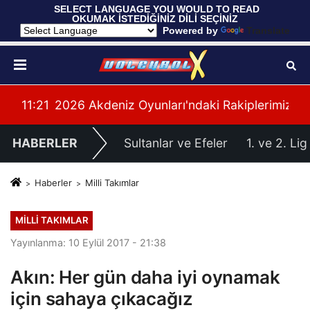
 SELECT LANGUAGE YOU WOULD TO READ 
OKUMAK İSTEDİĞİNİZ DİLİ SEÇİNİZ
  Powered by 
Translate
yonası'na Galibiyetle Başladı
11:21
2026 Akdeniz Oyunları'ndaki Rakiplerimiz Bel
11:
HABERLER
Sultanlar ve Efeler
1. ve 2. Lig
Haberler
Milli Takımlar
MILLI TAKIMLAR
Yayınlanma: 10 Eylül 2017 - 21:38
Akın: Her gün daha iyi oynamak
için sahaya çıkacağız