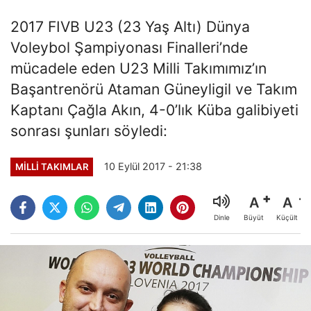
2017 FIVB U23 (23 Yaş Altı) Dünya
Voleybol Şampiyonası Finalleri’nde
mücadele eden U23 Milli Takımımız’ın
Başantrenörü Ataman Güneyligil ve Takım
Kaptanı Çağla Akın, 4-0’lık Küba galibiyeti
sonrası şunları söyledi:
10 Eylül 2017 - 21:38
MILLI TAKIMLAR
A
A
Büyüt
Küçült
Dinle