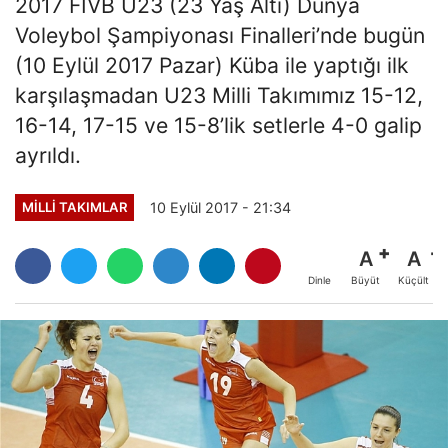
2017 FIVB U23 (23 Yaş Altı) Dünya
Voleybol Şampiyonası Finalleri’nde bugün
(10 Eylül 2017 Pazar) Küba ile yaptığı ilk
karşılaşmadan U23 Milli Takımımız 15-12,
16-14, 17-15 ve 15-8’lik setlerle 4-0 galip
ayrıldı.
10 Eylül 2017 - 21:34
MILLI TAKIMLAR
A
A
Büyüt
Küçült
Dinle