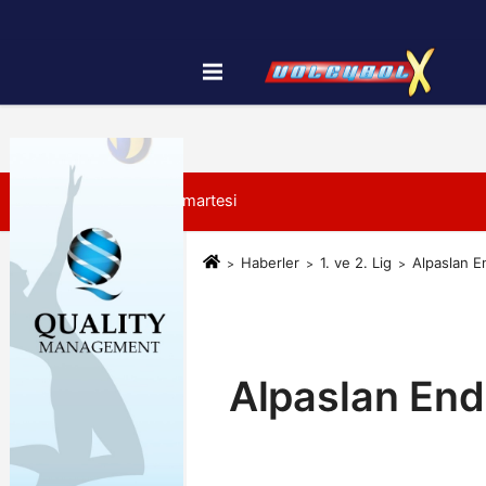
Künye
İletişim
Çerez Politikası
8 Ağustos 2026, Cumartesi
Haberler
1. ve 2. Lig
Alpaslan En
Alpaslan Endü