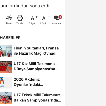
ların ardından sona erdi.
A
A
Büyüt
Küçült
Dinle
Yazdır
Yorumlar
 HABERLER
Filenin Sultanları, Fransa
ile Hazırlık Maçı Oynadı
U17 Kız Milli Takımımız,
Dünya Şampiyonası'na
Galibiyetle Başladı...
2026 Akdeniz
Oyunları'ndaki
Rakiplerimiz Belli Oldu
U17 Erkek Milli Takımımız,
Balkan Şampiyonası'nda
Yarı Finalde