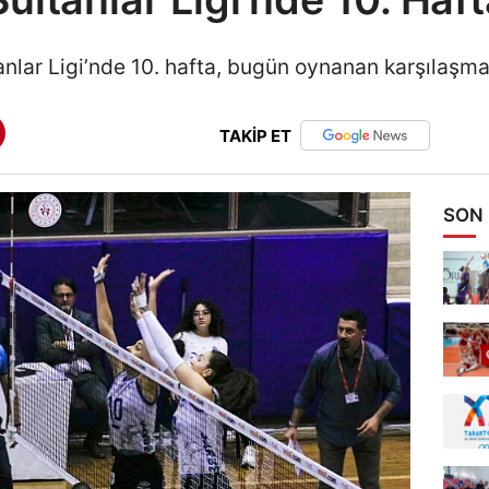
anlar Ligi’nde 10. hafta, bugün oynanan karşılaşmal
TAKİP ET
SON