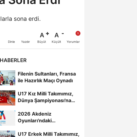
arla sona erdi.
A
A
Büyüt
Küçült
Dinle
Yazdır
Yorumlar
 HABERLER
Filenin Sultanları, Fransa
ile Hazırlık Maçı Oynadı
U17 Kız Milli Takımımız,
Dünya Şampiyonası'na
Galibiyetle Başladı...
2026 Akdeniz
Oyunları'ndaki
Rakiplerimiz Belli Oldu
U17 Erkek Milli Takımımız,