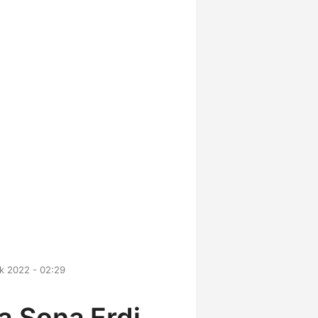
ık 2022 - 02:29
ta Sona Erdi