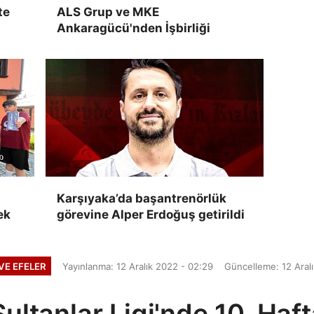
te
ALS Grup ve MKE
Ankaragücü'nden İşbirliği
Karşıyaka’da başantrenörlük
ek
görevine Alper Erdoğuş getirildi
VE EFELER
Yayınlanma: 12 Aralık 2022 - 02:29
Güncelleme: 12 Aral
ultanlar Ligi'nde 10. Haf