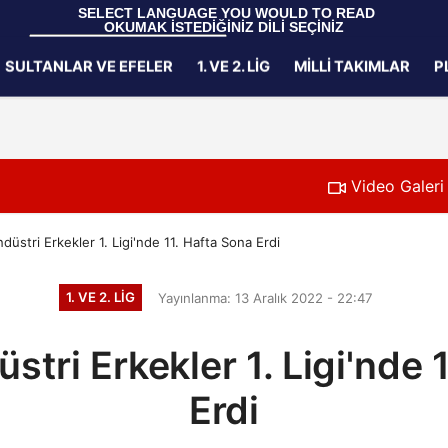
 SELECT LANGUAGE YOU WOULD TO READ 
OKUMAK İSTEDİĞİNİZ DİLİ SEÇİNİZ
  Powered by 
Translate
SULTANLAR VE EFELER
1. VE 2. LIG
MILLI TAKIMLAR
P
Gizlilik İlkeleri
Video Galeri
düstri Erkekler 1. Ligi'nde 11. Hafta Sona Erdi
1. VE 2. LIG
Yayınlanma: 13 Aralık 2022 - 22:47
stri Erkekler 1. Ligi'nde 
Erdi