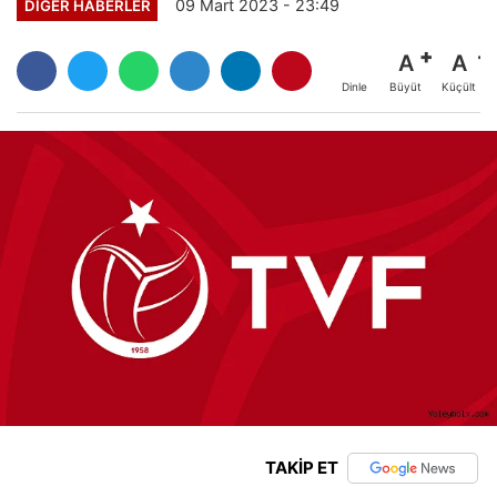
09 Mart 2023 - 23:49
DIĞER HABERLER
A
A
Büyüt
Küçült
Dinle
TAKİP ET