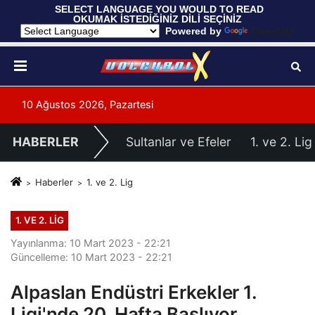
 SELECT LANGUAGE YOU WOULD TO READ 
OKUMAK İSTEDİĞİNİZ DİLİ SEÇİNİZ
  Powered by 
Translate
10 Ağustos 2026, Pazartesi
HABERLER
Sultanlar ve Efeler
1. ve 2. Lig
Haberler
1. ve 2. Lig
1. VE 2. LIG
Yayınlanma: 10 Mart 2023 - 22:21
Güncelleme: 10 Mart 2023 - 22:21
Alpaslan Endüstri Erkekler 1.
Ligi'nde 20. Hafta Başlıyor