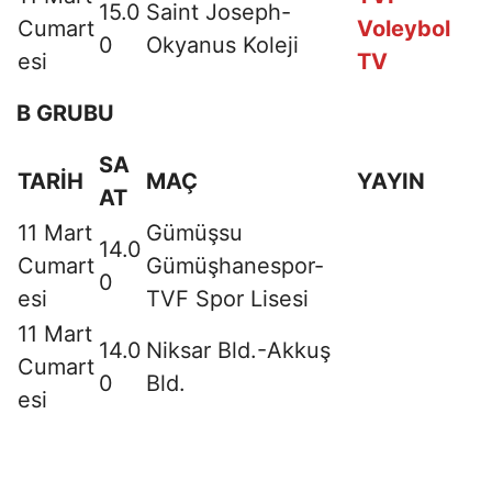
15.0
Saint Joseph-
Cumart
Voleybol
0
Okyanus Koleji
esi
TV
B GRUBU
SA
TARİH
MAÇ
YAYIN
AT
11 Mart
Gümüşsu
14.0
Cumart
Gümüşhanespor-
0
esi
TVF Spor Lisesi
11 Mart
14.0
Niksar Bld.-Akkuş
Cumart
0
Bld.
esi