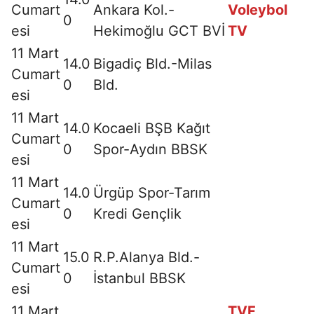
Cumart
Ankara Kol.-
Voleybol
0
esi
Hekimoğlu GCT BVİ
TV
11 Mart
14.0
Bigadiç Bld.-Milas
Cumart
0
Bld.
esi
11 Mart
14.0
Kocaeli BŞB Kağıt
Cumart
0
Spor-Aydın BBSK
esi
11 Mart
14.0
Ürgüp Spor-Tarım
Cumart
0
Kredi Gençlik
esi
11 Mart
15.0
R.P.Alanya Bld.-
Cumart
0
İstanbul BBSK
esi
11 Mart
TVF