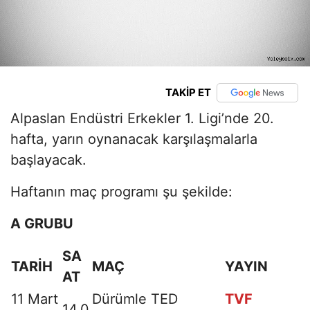
TAKİP ET
Alpaslan Endüstri Erkekler 1. Ligi’nde 20.
hafta, yarın oynanacak karşılaşmalarla
başlayacak.
Haftanın maç programı şu şekilde:
A GRUBU
SA
TARİH
MAÇ
YAYIN
AT
11 Mart
Dürümle TED
TVF
14.0