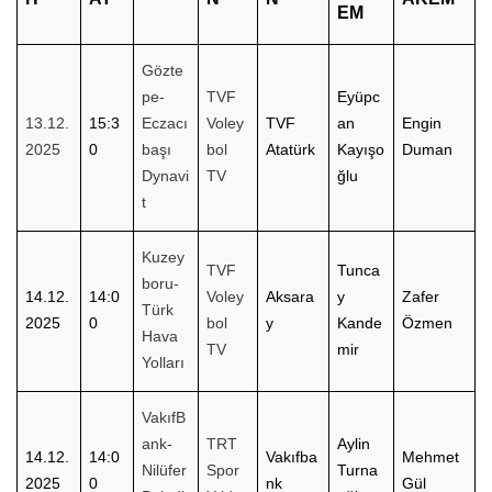
EM
Gözte
pe-
TVF
Eyüpc
13.12.
15:3
Eczacı
Voley
TVF
an
Engin
2025
0
başı
bol
Atatürk
Kayışo
Duman
Dynavi
TV
ğlu
t
Kuzey
TVF
Tunca
boru-
14.12.
14:0
Voley
Aksara
y
Zafer
Türk
2025
0
bol
y
Kande
Özmen
Hava
TV
mir
Yolları
VakıfB
ank-
TRT
Aylin
14.12.
14:0
Vakıfba
Mehmet
Nilüfer
Spor
Turna
2025
0
nk
Gül