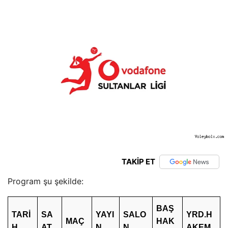
TAKİP ET
Program şu şekilde:
BAŞ
TARİ
SA
YAYI
SALO
YRD.H
MAÇ
HAK
H
AT
N
N
AKEM