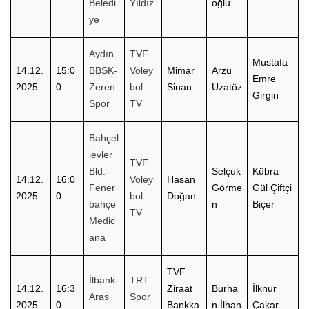
Beledi
Yıldız
oğlu
ye
Aydın
TVF
Mustafa
14.12.
15:0
BBSK-
Voley
Mimar
Arzu
Emre
2025
0
Zeren
bol
Sinan
Uzatöz
Girgin
Spor
TV
Bahçel
ievler
TVF
Bld.-
Selçuk
Kübra
14.12.
16:0
Voley
Hasan
Fener
Görme
Gül Çiftçi
2025
0
bol
Doğan
bahçe
n
Biçer
TV
Medic
ana
TVF
İlbank-
TRT
14.12.
16:3
Ziraat
Burha
İlknur
Aras
Spor
2025
0
Bankka
n İlhan
Çakar