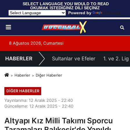
 SELECT LANGUAGE YOU WOULD TO READ 
OKUMAK İSTEDİĞİNİZ DİLİ SEÇİNİZ
  Powered by 
Translate
8 Ağustos 2026, Cumartesi
HABERLER
Sultanlar ve Efeler
1. ve 2. Lig
Haberler
Diğer Haberler
DIĞER HABERLER
Yayınlanma: 12 Aralık 2025 - 22:40
Güncelleme: 12 Aralık 2025 - 22:40
Altyapı Kız Milli Takımı Sporcu
Taramaları Balıkesir'de Yapıldı