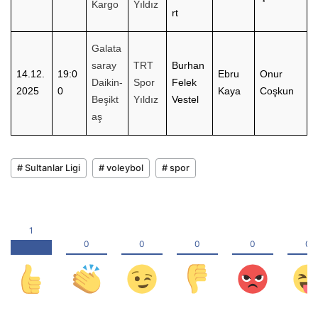
Kargo
Yıldız
rt
Galata
saray
TRT
Burhan
14.12.
19:0
Ebru
Onur
Daikin-
Spor
Felek
2025
0
Kaya
Coşkun
Beşikt
Yıldız
Vestel
aş
# Sultanlar Ligi
# voleybol
# spor