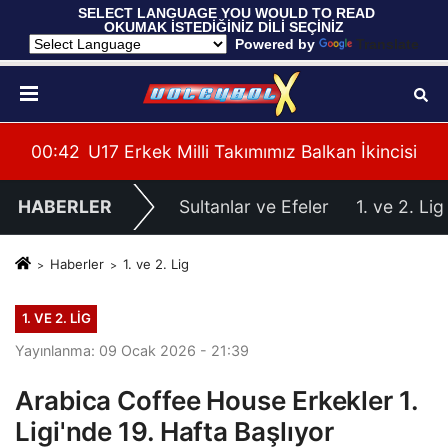
 SELECT LANGUAGE YOU WOULD TO READ 
OKUMAK İSTEDİĞİNİZ DİLİ SEÇİNİZ
  Powered by 
Translate
ağlup Etti
00:42
U17 Erkek Milli Takımımız Balkan İkincisi
00:
HABERLER
Sultanlar ve Efeler
1. ve 2. Lig
Haberler
1. ve 2. Lig
1. VE 2. LIG
Yayınlanma: 09 Ocak 2026 - 21:39
Arabica Coffee House Erkekler 1.
Ligi'nde 19. Hafta Başlıyor