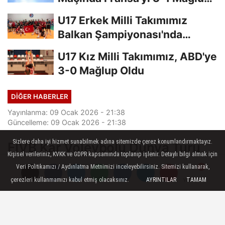
Etti
U17 Erkek Milli Takımımız
Balkan Şampiyonası'nda
Finalde
U17 Kız Milli Takımımız, ABD'ye
3-0 Mağlup Oldu
DIĞER HABERLER
Yayınlanma: 09 Ocak 2026 - 21:38
Güncelleme: 09 Ocak 2026 - 21:38
Sizlere daha iyi hizmet sunabilmek adına sitemizde çerez konumlandırmaktayız.
FIVB Kar Voleybolu Dünya Turu
Kişisel verileriniz, KVKK ve GDPR kapsamında toplanıp işlenir. Detaylı bilgi almak için
2026'da Uludağ ile Geri Dönüyor
Veri Politikamızı / Aydınlatma Metnimizi inceleyebilirsiniz. Sitemizi kullanarak,
çerezleri kullanmamızı kabul etmiş olacaksınız.
AYRINTILAR
TAMAM
Yorumlar
Yorumlar
Dünyanın en prestijli kış sporları
organizasyonlarından biri olan 2026 FIVB
Kar Voleybolu Dünya Turu, 26–29 Mart