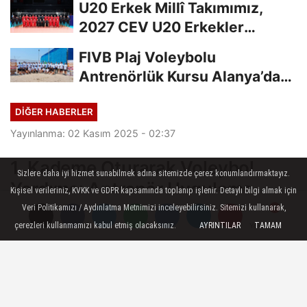
U20 Erkek Millî Takımımız,
2027 CEV U20 Erkekler
Avrupa Şampiyonası...
FIVB Plaj Voleybolu
Antrenörlük Kursu Alanya’da
Başladı
DIĞER HABERLER
Yayınlanma: 02 Kasım 2025 - 02:37
1. Kademe Oturarak Voleybol
Sizlere daha iyi hizmet sunabilmek adına sitemizde çerez konumlandırmaktayız.
Yardımcı Antrenör Uygulama
Kişisel verileriniz, KVKK ve GDPR kapsamında toplanıp işlenir. Detaylı bilgi almak için
Eğitim Kursu Duyurusu
Veri Politikamızı / Aydınlatma Metnimizi inceleyebilirsiniz. Sitemizi kullanarak,
çerezleri kullanmamızı kabul etmiş olacaksınız.
AYRINTILAR
TAMAM
Yorumlar
Yorumlar
19-23 Kasım 2025 tarihleri arasında
Ankara ilinde 1. Kademe Oturarak
Voleybol Yardımcı Antrenör Uygulama