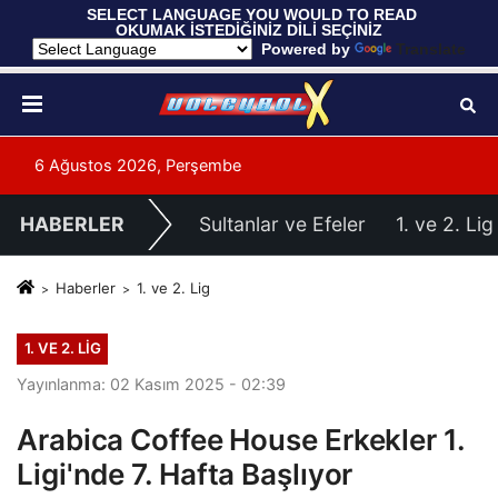
 SELECT LANGUAGE YOU WOULD TO READ 
OKUMAK İSTEDİĞİNİZ DİLİ SEÇİNİZ
  Powered by 
Translate
6 Ağustos 2026, Perşembe
HABERLER
Sultanlar ve Efeler
1. ve 2. Lig
Haberler
1. ve 2. Lig
1. VE 2. LIG
Yayınlanma: 02 Kasım 2025 - 02:39
Arabica Coffee House Erkekler 1.
Ligi'nde 7. Hafta Başlıyor