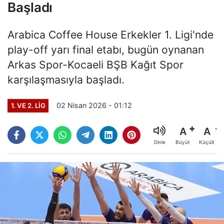
Başladı
Arabica Coffee House Erkekler 1. Ligi'nde
play-off yarı final etabı, bugün oynanan
Arkas Spor-Kocaeli BŞB Kağıt Spor
karşılaşmasıyla başladı.
02 Nisan 2026 - 01:12
1. VE 2. LIG
A
A
Büyüt
Küçült
Dinle