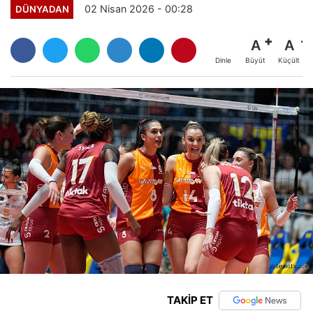
02 Nisan 2026 - 00:28
DÜNYADAN
A
A
Büyüt
Küçült
Dinle
TAKİP ET