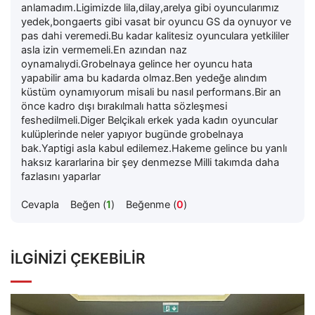
anlamadım.Ligimizde lila,dilay,arelya gibi oyuncularımız
yedek,bongaerts gibi vasat bir oyuncu GS da oynuyor ve
pas dahi veremedi.Bu kadar kalitesiz oyunculara yetkililer
asla izin vermemeli.En azından naz
oynamalıydi.Grobelnaya gelince her oyuncu hata
yapabilir ama bu kadarda olmaz.Ben yedeğe alındım
küstüm oynamıyorum misali bu nasıl performans.Bir an
önce kadro dışı bırakılmalı hatta sözleşmesi
feshedilmeli.Diger Belçikalı erkek yada kadın oyuncular
kulüplerinde neler yapıyor bugünde grobelnaya
bak.Yaptigi asla kabul edilemez.Hakeme gelince bu yanlı
haksız kararlarina bir şey denmezse Milli takımda daha
fazlasını yaparlar
Cevapla
Beğen (
1
)
Beğenme (
0
)
İLGINIZI ÇEKEBILIR