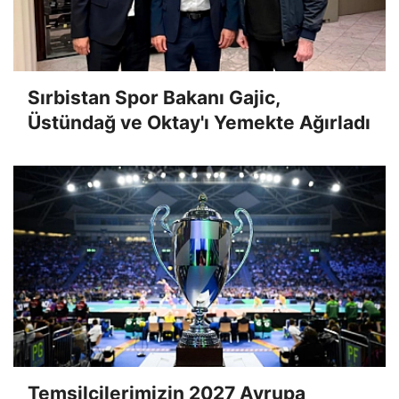
Sırbistan Spor Bakanı Gajic,
Üstündağ ve Oktay'ı Yemekte Ağırladı
Temsilcilerimizin 2027 Avrupa