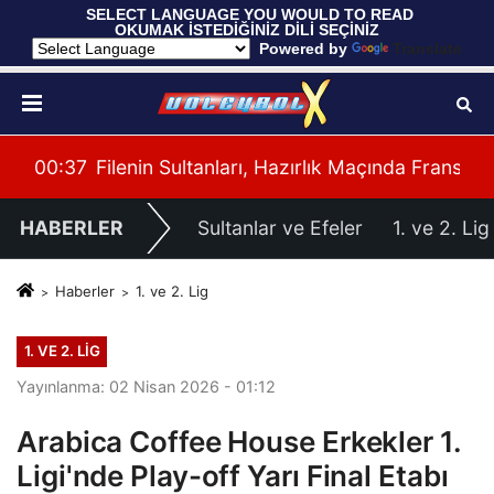
 SELECT LANGUAGE YOU WOULD TO READ 
OKUMAK İSTEDİĞİNİZ DİLİ SEÇİNİZ
  Powered by 
Translate
cisi
00:37
Filenin Sultanları, Hazırlık Maçında Fransa'y
00:
HABERLER
Sultanlar ve Efeler
1. ve 2. Lig
Haberler
1. ve 2. Lig
1. VE 2. LIG
Yayınlanma: 02 Nisan 2026 - 01:12
Arabica Coffee House Erkekler 1.
Ligi'nde Play-off Yarı Final Etabı