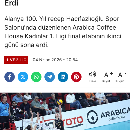
Erdi
Alanya 100. Yıl recep Hacıfazlıoğlu Spor
Salonu'nda düzenlenen Arabica Coffee
House Kadınlar 1. Ligi final etabının ikinci
günü sona erdi.
04 Nisan 2026 - 20:54
1. VE 2. LIG
A
A
Büyüt
Küçült
Dinle