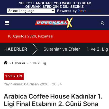
 SELECT LANGUAGE YOU WOULD TO READ 
OKUMAK İSTEDİĞİNİZ DİLİ SEÇİNİZ
  Powered by 
Translate
10 Ağustos 2026, Pazartesi
HABERLER
Sultanlar ve Efeler
1. ve 2. Lig
Haberler
1. ve 2. Lig
1. VE 2. LIG
Yayınlanma: 04 Nisan 2026 - 20:54
Arabica Coffee House Kadınlar 1.
Ligi Final Etabının 2. Günü Sona