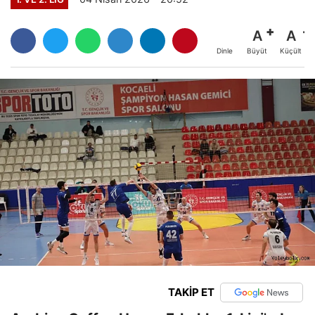
A
A
Büyüt
Küçült
Dinle
TAKİP ET