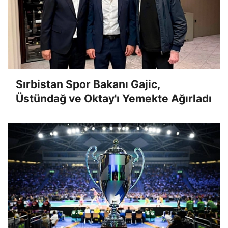
Sırbistan Spor Bakanı Gajic,
Üstündağ ve Oktay'ı Yemekte Ağırladı