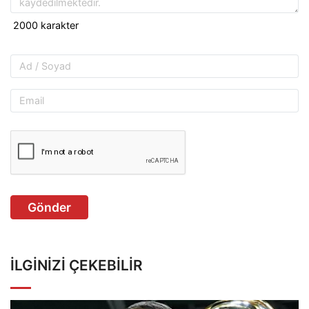
Gönder
İLGINIZI ÇEKEBILIR