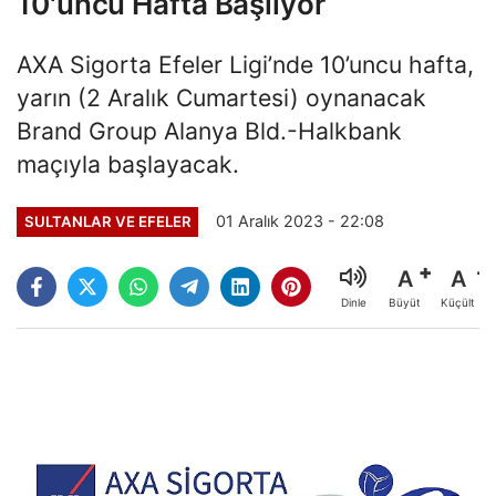
10'uncu Hafta Başlıyor
AXA Sigorta Efeler Ligi’nde 10’uncu hafta,
yarın (2 Aralık Cumartesi) oynanacak
Brand Group Alanya Bld.-Halkbank
maçıyla başlayacak.
01 Aralık 2023 - 22:08
SULTANLAR VE EFELER
A
A
Büyüt
Küçült
Dinle