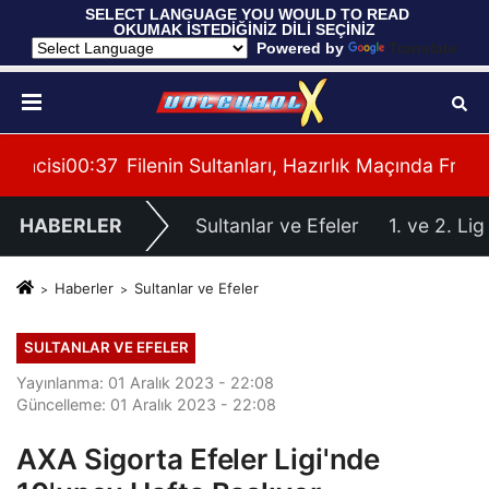
 SELECT LANGUAGE YOU WOULD TO READ 
OKUMAK İSTEDİĞİNİZ DİLİ SEÇİNİZ
  Powered by 
Translate
cisi
00:37
Filenin Sultanları, Hazırlık Maçında Fransa'y
00:
HABERLER
Sultanlar ve Efeler
1. ve 2. Lig
Haberler
Sultanlar ve Efeler
SULTANLAR VE EFELER
Yayınlanma: 01 Aralık 2023 - 22:08
Güncelleme: 01 Aralık 2023 - 22:08
AXA Sigorta Efeler Ligi'nde