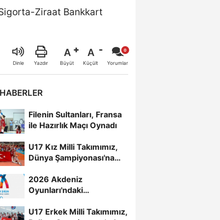
Sigorta-Ziraat Bankkart
A
A
Büyüt
Küçült
Dinle
Yazdır
Yorumlar
 HABERLER
Filenin Sultanları, Fransa
ile Hazırlık Maçı Oynadı
U17 Kız Milli Takımımız,
Dünya Şampiyonası'na
Galibiyetle Başladı...
2026 Akdeniz
Oyunları'ndaki
Rakiplerimiz Belli Oldu
U17 Erkek Milli Takımımız,