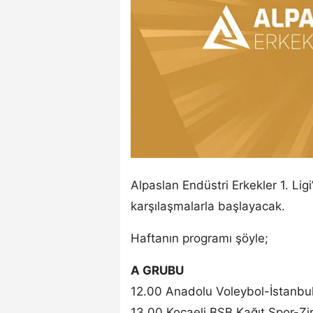
Alpaslan Endüstri Erkekler 1. Li
karşılaşmalarla başlayacak.
Haftanın programı şöyle;
A GRUBU
12.00 Anadolu Voleybol-İstanbu
13.00 Kocaeli BŞB Kağıt Spor-Zi