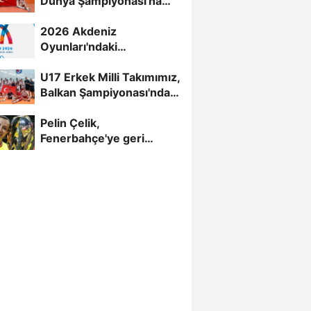
Dünya Şampiyonası'na
Galibiyetle Başladı...
2026 Akdeniz
Oyunları'ndaki
Rakiplerimiz Belli Oldu
U17 Erkek Milli Takımımız,
Balkan Şampiyonası'nda
Yarı Finalde
Pelin Çelik,
Fenerbahçe'ye geri
döndü