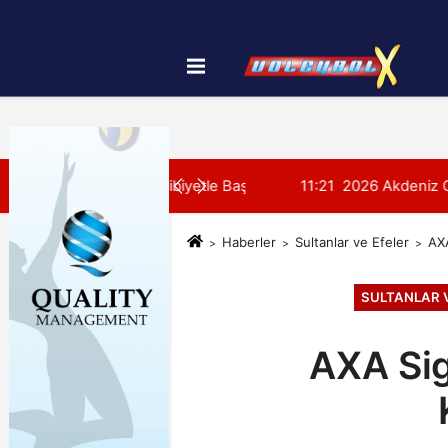
Künye
İletişim
Çerez Politikası
SON DAKİKA:
yonası'na Galibiyetle Başladı
11:21
2026 Akdeniz Oyunları'ndak
Haberler
Sultanlar ve Efeler
AXA
SULTANLAR 
AXA Sig