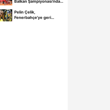
Balkan Şampiyonası'nda
Yarı Finalde
Pelin Çelik,
Fenerbahçe'ye geri
döndü