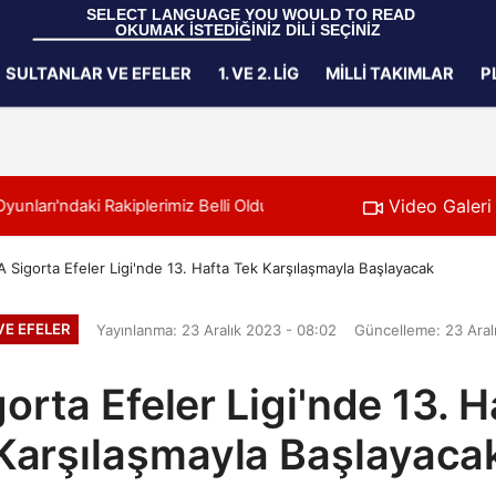
 SELECT LANGUAGE YOU WOULD TO READ 
OKUMAK İSTEDİĞİNİZ DİLİ SEÇİNİZ
  Powered by 
Translate
SULTANLAR VE EFELER
1. VE 2. LIG
MILLI TAKIMLAR
P
Gizlilik İlkeleri
Video Galeri
i Rakiplerimiz Belli Oldu
11:24
Filenin Sultanlar
 Sigorta Efeler Ligi'nde 13. Hafta Tek Karşılaşmayla Başlayacak
VE EFELER
Yayınlanma: 23 Aralık 2023 - 08:02
Güncelleme: 23 Aral
orta Efeler Ligi'nde 13. H
Karşılaşmayla Başlayaca