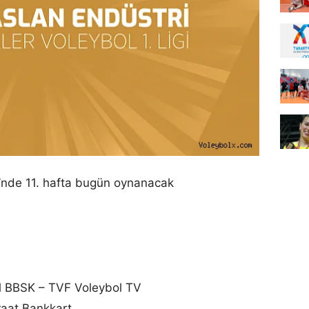
gi’nde 11. hafta bugün oynanacak
l BBSK – TVF Voleybol TV
raat Bankkart