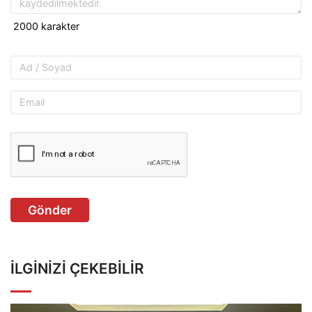
Gönder
İLGINIZI ÇEKEBILIR