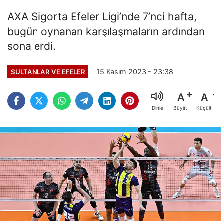
AXA Sigorta Efeler Ligi’nde 7’nci hafta,
bugün oynanan karşılaşmaların ardından
sona erdi.
15 Kasım 2023 - 23:38
SULTANLAR VE EFELER
A
A
Büyüt
Küçült
Dinle