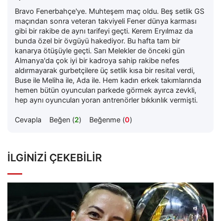
Bravo Fenerbahçe'ye. Muhteşem maç oldu. Beş setlik GS
maçından sonra veteran takviyeli Fener dünya karması
gibi bir rakibe de aynı tarifeyi geçti. Kerem Eryılmaz da
bunda özel bir övgüyü hakediyor. Bu hafta tam bir
kanarya ötüşüyle geçti. Sarı Melekler de önceki gün
Almanya'da çok iyi bir kadroya sahip rakibe nefes
aldırmayarak gurbetçilere üç setlik kısa bir resital verdi,
Buse ile Meliha ile, Ada ile. Hem kadın erkek takımlarında
hemen bütün oyuncuları parkede görmek ayırca zevkli,
hep aynı oyuncuları yoran antrenörler bıkkınlık vermişti.
Cevapla
Beğen (
2
)
Beğenme (
0
)
İLGINIZI ÇEKEBILIR