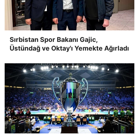
Sırbistan Spor Bakanı Gajic,
Üstündağ ve Oktay'ı Yemekte Ağırladı