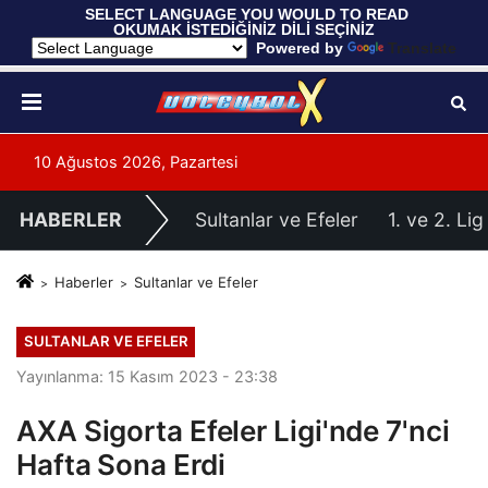
 SELECT LANGUAGE YOU WOULD TO READ 
OKUMAK İSTEDİĞİNİZ DİLİ SEÇİNİZ
  Powered by 
Translate
10 Ağustos 2026, Pazartesi
HABERLER
Sultanlar ve Efeler
1. ve 2. Lig
Haberler
Sultanlar ve Efeler
SULTANLAR VE EFELER
Yayınlanma: 15 Kasım 2023 - 23:38
AXA Sigorta Efeler Ligi'nde 7'nci
Hafta Sona Erdi