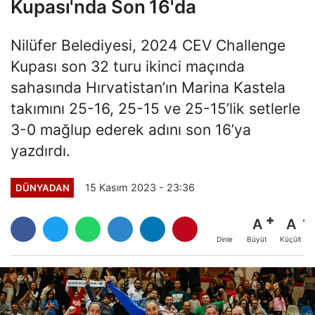
Kupası'nda Son 16'da
Nilüfer Belediyesi, 2024 CEV Challenge
Kupası son 32 turu ikinci maçında
sahasında Hırvatistan’ın Marina Kastela
takımını 25-16, 25-15 ve 25-15’lik setlerle
3-0 mağlup ederek adını son 16’ya
yazdırdı.
15 Kasım 2023 - 23:36
DÜNYADAN
A
A
Büyüt
Küçült
Dinle