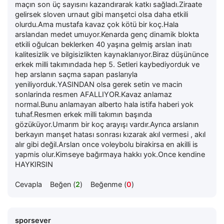
maçın son üç sayısını kazandırarak katkı sağladı.Ziraate
gelirsek sloven urnaut gibi manşetci olsa daha etkili
olurdu.Ama mustafa kavaz çok kötü bir koç.Hala
arslandan medet umuyor.Kenarda genç dinamik blokta
etkili oğulcan beklerken 40 yaşına gelmiş arslan inatı
kalitesizlik ve bilgisizlikten kaynaklanıyor.Biraz düşününce
erkek milli takımındada hep 5. Setleri kaybediyorduk ve
hep arslanın saçma sapan paslarıyla
yeniliyorduk.YASINDAN olsa gerek setin ve macin
sonlarinda resmen AFALLIYOR.Kavaz anlamaz
normal.Bunu anlamayan alberto hala istifa haberi yok
tuhaf.Resmen erkek milli takımın başında
gözüküyor.Umarım bir koç arayışı vardır.Ayrıca arslanın
berkayın manşet hatası sonrası kızarak akıl vermesi , akıl
alır gibi değil.Arslan once voleybolu birakirsa en akilli is
yapmis olur.Kimseye bağırmaya hakkı yok.Once kendine
HAYKIRSIN
Cevapla
Beğen (
2
)
Beğenme (
0
)
sporsever