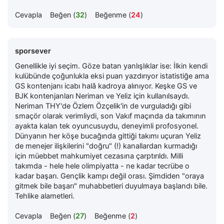
Cevapla
Beğen (
32
)
Beğenme (
24
)
sporsever
Genellikle iyi seçim. Göze batan yanlışlıklar ise: İlkin kendi
kulübünde çoğunlukla eksi puan yazdırıyor istatistiğe ama
GS kontenjanı icabı halâ kadroya alınıyor. Keşke GS ve
BJK kontenjanları Neriman ve Yeliz için kullanılsaydı.
Neriman THY'de Özlem Özçelik'in de vurguladığı gibi
smaçör olarak verimliydi, son Vakıf maçında da takımının
ayakta kalan tek oyuncusuydu, deneyimli profosyonel.
Dünyanın her köşe bucağında gittiği takımı uçuran Yeliz
de menejer ilişkilerini "doğru" (!) kanallardan kurmadığı
için müebbet mahkumiyet cezasına çarptırıldı. Milli
takımda - hele hele olimpiyatta - ne kadar tecrübe o
kadar başarı. Gençlik kampı değil orası. Şimdiden "oraya
gitmek bile başarı" muhabbetleri duyulmaya başlandı bile.
Tehlike alametleri.
Cevapla
Beğen (
27
)
Beğenme (
2
)