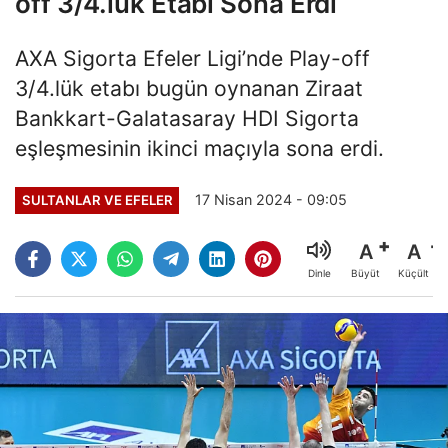
off 3/4.lük Etabı Sona Erdi
AXA Sigorta Efeler Ligi’nde Play-off
3/4.lük etabı bugün oynanan Ziraat
Bankkart-Galatasaray HDI Sigorta
eşleşmesinin ikinci maçıyla sona erdi.
17 Nisan 2024 - 09:05
SULTANLAR VE EFELER
A
A
Büyüt
Küçült
Dinle