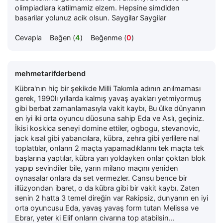
olimpiadlara katilmamiz elzem. Hepsine simdiden
basarilar yolunuz acik olsun. Saygilar Saygilar
Cevapla
Beğen (
4
)
Beğenme (
0
)
mehmetarifderbend
Kübra'nın hiç bir şekikde Milli Takımla adının anılmaması
gerek, 1990lı yıllarda kalmış yavaş ayakları yetmiyormuş
gibi berbat zamanlamasıyla vakit kaybı, Bu ülke dünyanın
en iyi iki orta oyuncu düosuna sahip Eda ve Aslı, geçiniz.
İkisi koskica seneyi domine ettiler, ogbogu, stevanovic,
jack kısal gibi yabancılara, kübra, zehra gibi yerlilere nal
toplattılar, onların 2 maçta yapamadıklarını tek maçta tek
başlarına yaptılar, kübra yarı yoldayken onlar çoktan blok
yapıp sevindiler bile, yarın milano maçını yeniden
oynasalar onlara da set vermezler. Cansu bence bir
illüzyondan ibaret, o da kübra gibi bir vakit kaybı. Zaten
senin 2 hatta 3 temel direğin var Rakipsiz, dunyanın en iyi
orta oyuncusu Eda, yavaş yavaş form tutan Melissa ve
Ebrar, yeter ki Elif onların civarına top atabilsin...