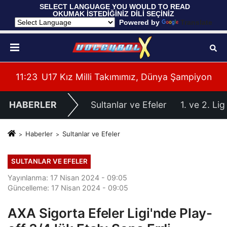
 SELECT LANGUAGE YOU WOULD TO READ 
OKUMAK İSTEDİĞİNİZ DİLİ SEÇİNİZ
  Powered by 
Translate
yonası'na Galibiyetle Başladı
11:21
2026 Akdeniz Oyunları'ndaki Rakiplerimiz Bel
11:
HABERLER
Sultanlar ve Efeler
1. ve 2. Lig
Haberler
Sultanlar ve Efeler
SULTANLAR VE EFELER
Yayınlanma: 17 Nisan 2024 - 09:05
Güncelleme: 17 Nisan 2024 - 09:05
AXA Sigorta Efeler Ligi'nde Play-