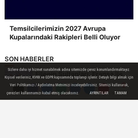
Temsilcilerimizin 2027 Avrupa
Kupalarındaki Rakipleri Belli Oluyor
SON HABERLER
Sizlere daha iyi hizmet sunabilmek adına sitemizde çerez konumlandırmaktayız.
Filenin Sultanları, Fransa ile
Kişisel verileriniz, KVKK ve GDPR kapsamında toplanıp işlenir. Detaylı bilgi almak için
Hazırlık Maçı Oynadı
Veri Politikamızı / Aydınlatma Metnimizi inceleyebilirsiniz. Sitemizi kullanarak,
çerezleri kullanmamızı kabul etmiş olacaksınız.
AYRINTILAR
TAMAM
Yorumlar
Yorumlar
Yorumlar
U17 Kız Milli Takımımız, Dünya
Şampiyonası'na Galibiyetle
Başladı...
2026 Akdeniz Oyunları'ndaki
Rakiplerimiz Belli Oldu