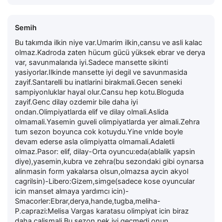
Semih
Bu takımda ilkin niye var.Umarim ilkin,cansu ve asli kalac
olmaz.Kadroda zaten hücum gücü yüksek ebrar ve derya
var, savunmalarıda iyi.Sadece mansette sikinti
yasiyorlar.Ilkinde mansette iyi degil ve savunmasida
zayif.Santarelli bu inatlarini birakmali.Gecen seneki
sampiyonluklar hayal olur.Cansu hep kotu.Bloguda
zayif.Genc dilay ozdemir bile daha iyi
ondan.Olimpiyatlarda elif ve dilay olmali.Aslida
olmamali.Yasemin guveli olimpiyatlarda yer almali.Zehra
tum sezon boyunca cok kotuydu.Yine vnlde boyle
devam ederse asla olimpiyatta olmamali.Adaletli
olmaz.Pasor: elif, dilay-Orta oyuncu:eda(ablalik yapsin
diye),yasemin,kubra ve zehra(bu sezondaki gibi oynarsa
alinmasin form yakalarsa olsun,olmazsa aycin akyol
cagrilsin)-Libero:Gizem,simge(sadece kose oyuncular
icin manset almaya yardımcı icin)-
Smacorler:Ebrar,derya,hande,tugba,meliha-
P.caprazi:Melisa Vargas karatasu olimpiyat icin biraz
daha calismali.Bu sezon pek iyi gecmedi onun