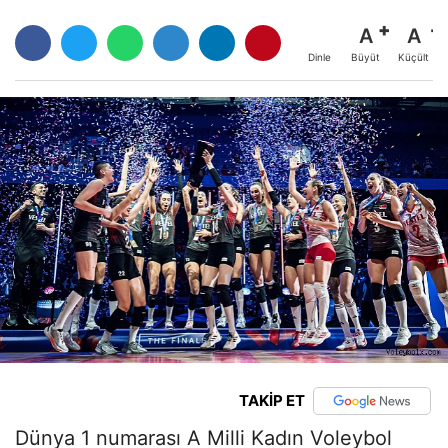
A
A
Büyüt
Küçült
Dinle
TAKİP ET
Dünya 1 numarası A Milli Kadın Voleybol