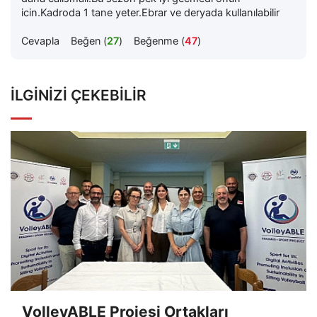
icin.Kadroda 1 tane yeter.Ebrar ve deryada kullanılabilir
Cevapla
Beğen (
27
)
Beğenme (
47
)
İLGINIZI ÇEKEBILIR
VolleyABLE Projesi Ortakları