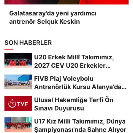
Galatasaray'da yeni yardımcı
antrenör Selçuk Keskin
SON HABERLER
U20 Erkek Millî Takımımız,
2027 CEV U20 Erkekler
Avrupa Şampiyonası...
FIVB Plaj Voleybolu
Antrenörlük Kursu Alanya’da
Başladı
Ulusal Hakemliğe Terfi Ön
Sınavı Duyurusu
U17 Kız Milli Takımımız, Dünya
Şampiyonası'nda Sahne Alıyor