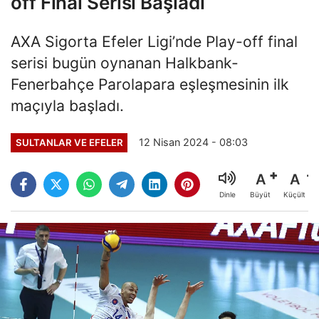
off Final Serisi Başladı
AXA Sigorta Efeler Ligi’nde Play-off final
serisi bugün oynanan Halkbank-
Fenerbahçe Parolapara eşleşmesinin ilk
maçıyla başladı.
12 Nisan 2024 - 08:03
SULTANLAR VE EFELER
A
A
Büyüt
Küçült
Dinle