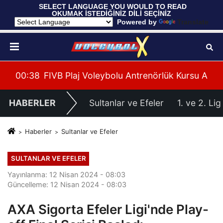
 SELECT LANGUAGE YOU WOULD TO READ 
OKUMAK İSTEDİĞİNİZ DİLİ SEÇİNİZ
  Powered by 
Translate
onası İlk Tur Elemeleri Hazırlıklarına Başladı
olu Antrenörlük Kursu Alanya’da Başladı
00:39
U20 Erkek Millî Takımım
HABERLER
Sultanlar ve Efeler
1. ve 2. Lig
Haberler
Sultanlar ve Efeler
SULTANLAR VE EFELER
Yayınlanma: 12 Nisan 2024 - 08:03
Güncelleme: 12 Nisan 2024 - 08:03
AXA Sigorta Efeler Ligi'nde Play-