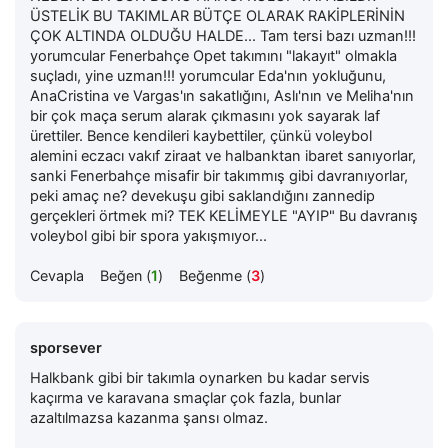
ÜSTELİK BU TAKIMLAR BÜTÇE OLARAK RAKİPLERİNİN
ÇOK ALTINDA OLDUĞU HALDE... Tam tersi bazı uzman!!!
yorumcular Fenerbahçe Opet takımını "lakayıt" olmakla
suçladı, yine uzman!!! yorumcular Eda'nın yokluğunu,
AnaCristina ve Vargas'ın sakatlığını, Aslı'nın ve Meliha'nın
bir çok maça serum alarak çıkmasını yok sayarak laf
ürettiler. Bence kendileri kaybettiler, çünkü voleybol
alemini eczacı vakıf ziraat ve halbanktan ibaret sanıyorlar,
sanki Fenerbahçe misafir bir takımmış gibi davranıyorlar,
peki amaç ne? devekuşu gibi saklandığını zannedip
gerçekleri örtmek mi? TEK KELİMEYLE "AYIP" Bu davranış
voleybol gibi bir spora yakışmıyor...
Cevapla
Beğen (
1
)
Beğenme (
3
)
sporsever
Halkbank gibi bir takımla oynarken bu kadar servis
kaçırma ve karavana smaçlar çok fazla, bunlar
azaltılmazsa kazanma şansı olmaz.