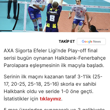
TAKİP ET
AXA Sigorta Efeler Ligi’nde Play-off final
serisi bugün oynanan Halkbank-Fenerbahçe
Parolapara eşleşmesinin ilk maçıyla başladı.
Serinin ilk maçını kazanan taraf 3-1’lik (25-
17, 20-25, 25-18, 25-16) skorla ev sahibi
Halkbank oldu ve seride 1-0 öne geçti.
İstatistikler için
tıklayınız
.
5 maç üzerinden oynanacak ve 3 galibiyete