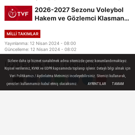
2026-2027 Sezonu Voleybol
Hakem ve Gözlemci Klasman
Sınavı “İlk...
MILLI TAKIMLAR
Yayınlanma: 12 Nisan 2024 - 08:00
Güncelleme: 12 Nisan 2024 - 08:02
Sizlere daha iyi hizmet sunabilmek adına sitemizde çerez konumlandırmaktayız.
U20 Erkek Milli Takımımızın
Kişisel verileriniz, KVKK ve GDPR kapsamında toplanıp işlenir. Detaylı bilgi almak için
Avrupa Şampiyonası'ndaki
Veri Politikamızı / Aydınlatma Metnimizi inceleyebilirsiniz. Sitemizi kullanarak,
Rakipleri Belli Oldu
çerezleri kullanmamızı kabul etmiş olacaksınız.
AYRINTILAR
TAMAM
Yorumlar
Yorumlar
Sırbistan ve Yunanistan’ın ev sahipliğinde
26 Ağustos-7 Temmuz 2024 tarihlerinde
düzenlenecek U20 Avrupa
Şampiyonası’nda mücadele edecek 20