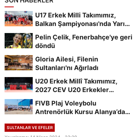
SON HABERLER
U17 Erkek Milli Takımımız,
Balkan Şampiyonası'nda Yarı
Finalde
Pelin Çelik, Fenerbahçe'ye geri
döndü
Gloria Ailesi, Filenin
Sultanları'nı Ağırladı
U20 Erkek Millî Takımımız,
2027 CEV U20 Erkekler
Avrupa Şampiyonası...
FIVB Plaj Voleybolu
Antrenörlük Kursu Alanya’da
Başladı
SULTANLAR VE EFELER