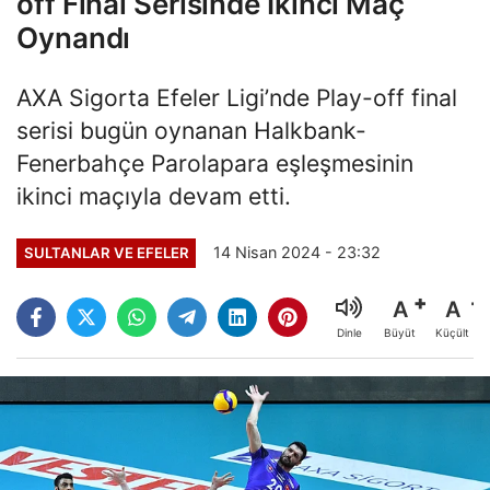
off Final Serisinde İkinci Maç
Oynandı
AXA Sigorta Efeler Ligi’nde Play-off final
serisi bugün oynanan Halkbank-
Fenerbahçe Parolapara eşleşmesinin
ikinci maçıyla devam etti.
14 Nisan 2024 - 23:32
SULTANLAR VE EFELER
A
A
Büyüt
Küçült
Dinle