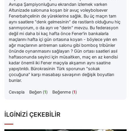
Avrupa Şampiyonluğunu ekrandan izlemek varken
Altunizade salonuna koşan bir avuç voleybolsever
Fenerbahçelinin de yüreklerine sağlık. Bu üç maçın tam
aynı saatlere "denk gelmesinin" de rastlantı olduğunu hiç
sanmıyorum, o da ayrı ve "derin" mevzu. Bu federasyon
değil mi daha bi kaç hafta önce Fener'in bankalarla
maçlarını hafta içi gün ortasına koyan - böylece yılın en
ağır maçlarının antreman salonu gibi bomboş tribünler
önünde oynanmasını sağlayan ? Gün ortası saatleri asıl
haftasonunda seyirci için müsaitken, maç en az kendisi
kadar önemli iki Fener maçıyla akşamın aynı saatine
yapıştırıldı. Bürokrasinin Türk sporunun "sokak
çocuğuna" karşı masabaşı savaşının değişik boyutları
bunlar.
Cevapla
Beğen (
1
)
Beğenme (
1
)
İLGINIZI ÇEKEBILIR