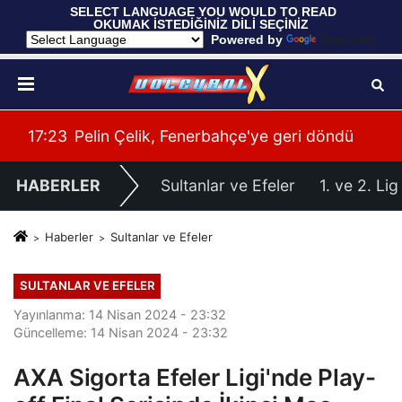
 SELECT LANGUAGE YOU WOULD TO READ 
OKUMAK İSTEDİĞİNİZ DİLİ SEÇİNİZ
  Powered by 
Translate
ü
00:41
Gloria Ailesi, Filenin Sultanları'nı Ağırladı
00:
HABERLER
Sultanlar ve Efeler
1. ve 2. Lig
Haberler
Sultanlar ve Efeler
SULTANLAR VE EFELER
Yayınlanma: 14 Nisan 2024 - 23:32
Güncelleme: 14 Nisan 2024 - 23:32
AXA Sigorta Efeler Ligi'nde Play-