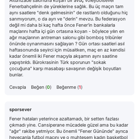
Altunizade salonuna koşan bir avuç voleybolsever
Fenerbahçelinin de yüreklerine sağlık. Bu üç maçın tam
aynı saatlere "denk gelmesinin" de rastlantı olduğunu hiç
sanmıyorum, o da ayrı ve "derin" mevzu. Bu federasyon
değil mi daha bi kaç hafta önce Fener'in bankalarla
maçlarını hafta içi gün ortasına koyan - böylece yılın en
ağır maçlarının antreman salonu gibi bomboş tribünler
önünde oynanmasını sağlayan ? Gün ortası saatleri asıl
haftasonunda seyirci için müsaitken, maç en az kendisi
kadar önemli iki Fener maçıyla akşamın aynı saatine
yapıştırıldı. Bürokrasinin Türk sporunun "sokak
çocuğuna" karşı masabaşı savaşının değişik boyutları
bunlar.
Cevapla
Beğen (
0
)
Beğenme (
1
)
sporsever
Fener hataları yeterince azaltamadı, bir setten fazlası
çıkmadı yine. Cansiperane mücadele güzel ama bu kadar
"ağır" rakibe yetmiyor. Bu önemli "Fener Gününde" ayrıca
heyecanla futbol maçını ve o muhteşem kadın basketbol