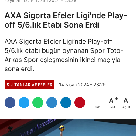
Yayınlanma: 14 Nisan 2024 - 23:29
AXA Sigorta Efeler Ligi'nde Play-
off 5/6.lık Etabı Sona Erdi
AXA Sigorta Efeler Ligi’nde Play-off
5/6.lık etabı bugün oynanan Spor Toto-
Arkas Spor eşleşmesinin ikinci maçıyla
sona erdi.
14 Nisan 2024 - 23:29
SULTANLAR VE EFELER
A
A
Büyüt
Küçült
Dinle