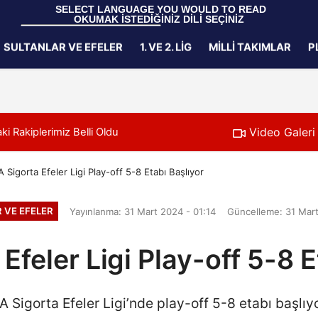
 SELECT LANGUAGE YOU WOULD TO READ 
OKUMAK İSTEDİĞİNİZ DİLİ SEÇİNİZ
  Powered by 
Translate
SULTANLAR VE EFELER
1. VE 2. LIG
MILLI TAKIMLAR
P
Gizlilik İlkeleri
Video Galeri
i Rakiplerimiz Belli Oldu
11:24
Filenin Sultanlar
 Sigorta Efeler Ligi Play-off 5-8 Etabı Başlıyor
 VE EFELER
Yayınlanma: 31 Mart 2024 - 01:14
Güncelleme: 31 Mart
Efeler Ligi Play-off 5-8 E
 Sigorta Efeler Ligi’nde play-off 5-8 etabı başlıyo