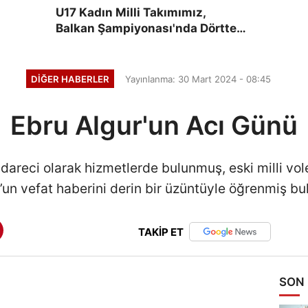
U17 Kadın Milli Takımımız,
Balkan Şampiyonası'nda Dörtte
Dört Yaptı
DIĞER HABERLER
Yayınlanma: 30 Mart 2024 - 08:45
Ebru Algur'un Acı Günü
dareci olarak hizmetlerde bulunmuş, eski milli vo
un vefat haberini derin bir üzüntüyle öğrenmiş b
TAKİP ET
SON