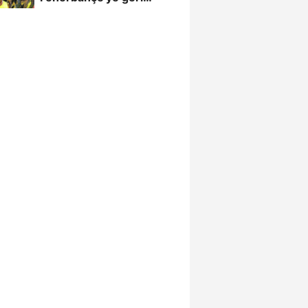
döndü