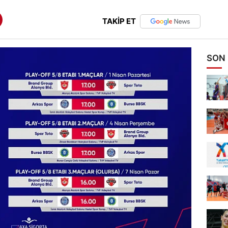
TAKİP ET
SON