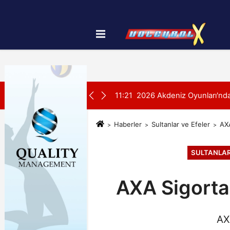
Künye
İletişim
Çerez Politikası
SON DAKİKA:
yonası'na Galibiyetle Başladı
11:21
2026 Akdeniz Oyunları'ndak
Haberler
Sultanlar ve Efeler
AXA
SULTANLAR
AXA Sigorta 
AXA