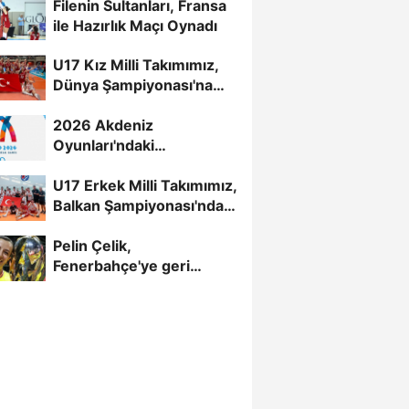
Filenin Sultanları, Fransa
ile Hazırlık Maçı Oynadı
U17 Kız Milli Takımımız,
Dünya Şampiyonası'na
Galibiyetle Başladı...
2026 Akdeniz
Oyunları'ndaki
Rakiplerimiz Belli Oldu
U17 Erkek Milli Takımımız,
Balkan Şampiyonası'nda
Yarı Finalde
Pelin Çelik,
Fenerbahçe'ye geri
döndü