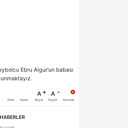
leybolcu Ebru Algur’un babası
ulunmaktayız.
A
A
Büyüt
Küçült
Dinle
Yazdır
Yorumlar
 HABERLER