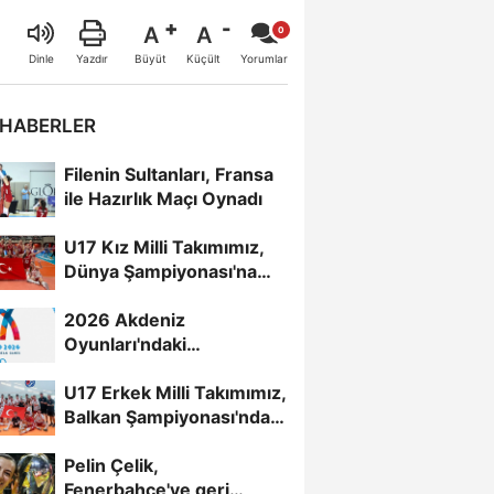
A
A
Büyüt
Küçült
Dinle
Yazdır
Yorumlar
 HABERLER
Filenin Sultanları, Fransa
ile Hazırlık Maçı Oynadı
U17 Kız Milli Takımımız,
Dünya Şampiyonası'na
Galibiyetle Başladı...
2026 Akdeniz
Oyunları'ndaki
Rakiplerimiz Belli Oldu
U17 Erkek Milli Takımımız,
Balkan Şampiyonası'nda
Yarı Finalde
Pelin Çelik,
Fenerbahçe'ye geri