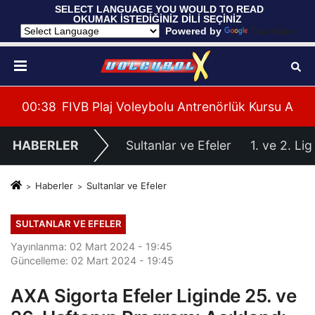
 SELECT LANGUAGE YOU WOULD TO READ 
OKUMAK İSTEDİĞİNİZ DİLİ SEÇİNİZ
  Powered by 
Translate
 U20 Erkekler Avrupa Şampiyonası İlk Tur Elemeleri Ha
00:38
FIVB Plaj Voleybolu Antrenörlük Kursu Alany
00:
HABERLER
Sultanlar ve Efeler
1. ve 2. Lig
Haberler
Sultanlar ve Efeler
SULTANLAR VE EFELER
Yayınlanma: 02 Mart 2024 - 19:45
Güncelleme: 02 Mart 2024 - 19:45
AXA Sigorta Efeler Liginde 25. ve