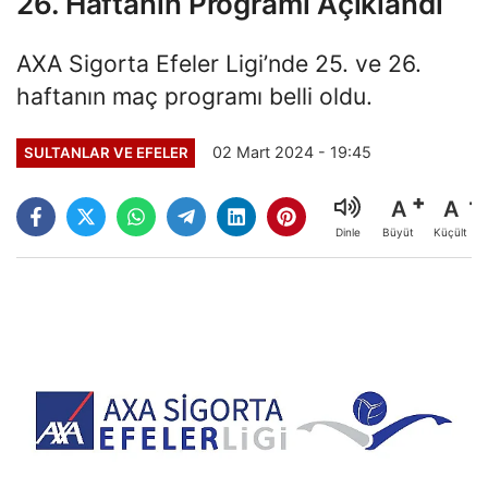
26. Haftanın Programı Açıklandı
AXA Sigorta Efeler Ligi’nde 25. ve 26.
haftanın maç programı belli oldu.
02 Mart 2024 - 19:45
SULTANLAR VE EFELER
A
A
Büyüt
Küçült
Dinle