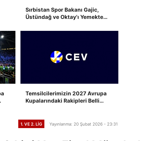
Sırbistan Spor Bakanı Gajic,
Üstündağ ve Oktay'ı Yemekte
Ağırladı
pa
Temsilcilerimizin 2027 Avrupa
Kupalarındaki Rakipleri Belli
Oluyor
1. VE 2. LIG
Yayınlanma: 20 Şubat 2026 - 23:31