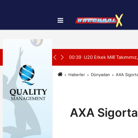
Künye
İletişim
Çerez Politikası
SON DAKİKA:
 U20 Erkekler Avrupa Şampiyonası İlk Tur Elemeleri Hazırlıklarına 
00:38
FIVB Plaj Voleybolu Antre
Haberler
Dünyadan
AXA Sigorta
AXA Sigorta 