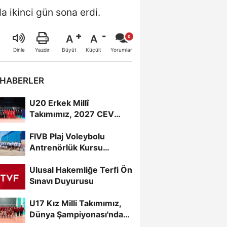
a ikinci gün sona erdi.
A
A
Büyüt
Küçült
Dinle
Yazdır
Yorumlar
 HABERLER
U20 Erkek Millî
Takımımız, 2027 CEV
U20 Erkekler Avrupa
FIVB Plaj Voleybolu
Şampiyonası...
Antrenörlük Kursu
Alanya’da Başladı
Ulusal Hakemliğe Terfi Ön
Sınavı Duyurusu
U17 Kız Milli Takımımız,
Dünya Şampiyonası'nda
Sahne Alıyor