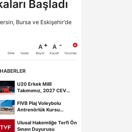
aları Başladı
rsin, Bursa ve Eskişehir’de
A
A
Büyüt
Küçült
Dinle
Yazdır
Yorumlar
 HABERLER
U20 Erkek Millî
Takımımız, 2027 CEV
U20 Erkekler Avrupa
FIVB Plaj Voleybolu
Şampiyonası...
Antrenörlük Kursu
Alanya’da Başladı
Ulusal Hakemliğe Terfi Ön
Sınavı Duyurusu