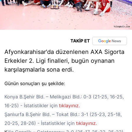
TAKİP ET
Afyonkarahisar'da düzenlenen AXA Sigorta
Erkekler 2. Ligi finalleri, bugün oynanan
karşılaşmalarla sona erdi.
Günün sonuçları şu şekilde:
Konya B.Şehir Bld. – Melikgazi Bld.: 0-3 (21-25, 16-25,
16-25) - İstatistikler için
tıklayınız.
Şanlıurfa B.Şehir Bld. – Tokat Bld.: 3-1 (25-23, 25-18,
20-25, 28-26) - İstatistikler için
tıklayınız.
K
ilis Gençlik – Galatasaray: 3-0 (25-17, 25-22, 25-22)