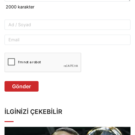
Gönder
İLGINIZI ÇEKEBILIR