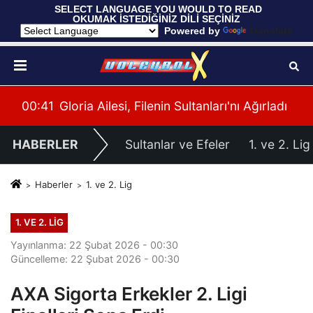
 SELECT LANGUAGE YOU WOULD TO READ 
OKUMAK İSTEDİĞİNİZ DİLİ SEÇİNİZ
  Powered by 
Translate
ü
00:41
Gloria Ailesi, Filenin Sultanları'nı Ağırladı
00:
HABERLER
Sultanlar ve Efeler
1. ve 2. Lig
Haberler
1. ve 2. Lig
1. VE 2. LIG
Yayınlanma: 22 Şubat 2026 - 00:30
Güncelleme: 22 Şubat 2026 - 00:30
AXA Sigorta Erkekler 2. Ligi