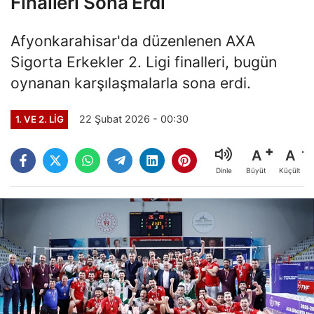
Finalleri Sona Erdi
Afyonkarahisar'da düzenlenen AXA
Sigorta Erkekler 2. Ligi finalleri, bugün
oynanan karşılaşmalarla sona erdi.
22 Şubat 2026 - 00:30
1. VE 2. LIG
A
A
Büyüt
Küçült
Dinle