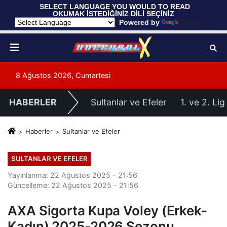
 SELECT LANGUAGE YOU WOULD TO READ 
OKUMAK İSTEDİĞİNİZ DİLİ SEÇİNİZ
  Powered by 
Translate
8 Ağustos 2026, Cumartesi
HABERLER
Sultanlar ve Efeler
1. ve 2. Lig
Haberler
Sultanlar ve Efeler
SULTANLAR VE EFELER
Yayınlanma: 22 Ağustos 2025 - 21:56
Güncelleme: 22 Ağustos 2025 - 21:56
AXA Sigorta Kupa Voley (Erkek-
Kadın) 2025-2026 Sezonu