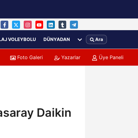
LAJ VOLEYBOLU
DÜNYADAN
Ara
Foto Galeri
Yazarlar
Üye Paneli
asaray Daikin