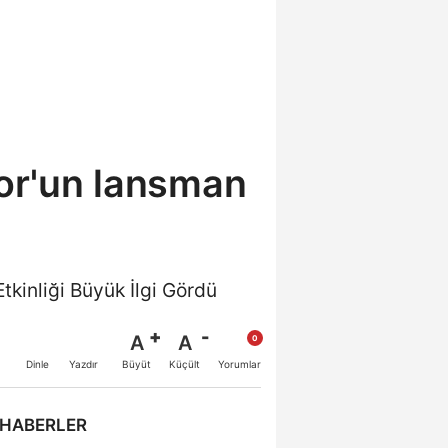
or'un lansman
kinliği Büyük İlgi Gördü
A
A
Büyüt
Küçült
Dinle
Yazdır
Yorumlar
 HABERLER