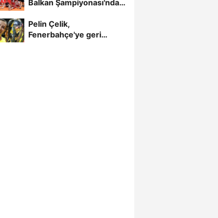
Balkan Şampiyonası'nda
Yarı Finalde
Pelin Çelik,
Fenerbahçe'ye geri
döndü