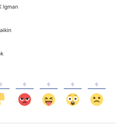
OK Igman
aikin
ok