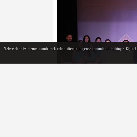
Sizlere daha iyi hizmet sunabilmek adına sitemizde çerez konumlandırmaktayız. Kişisel ver
Bahçeşehir Koleji Dalaman Bele
Etkinliği Büyük İlgi Gördü