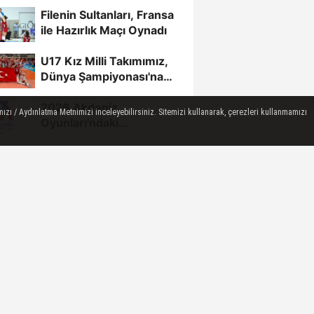
Filenin Sultanları, Fransa
ile Hazırlık Maçı Oynadı
U17 Kız Milli Takımımız,
Dünya Şampiyonası'na
Galibiyetle Başladı...
2026 Akdeniz
ızı / Aydınlatma Metnimizi inceleyebilirsiniz. Sitemizi kullanarak, çerezleri kullanmamızı
Oyunları'ndaki
Rakiplerimiz Belli Oldu
U17 Erkek Milli Takımımız,
Balkan Şampiyonası'nda
Yarı Finalde
Pelin Çelik,
Fenerbahçe'ye geri
döndü