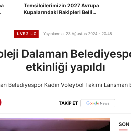
pa
Temsilcilerimizin 2027 Avrupa
Kupalarındaki Rakipleri Belli
Oluyor
1. VE 2. LIG
Yayınlanma: 23 Ağustos 2024 - 20:48
oleji Dalaman Belediyesp
etkinliği yapıldı
an Belediyespor Kadın Voleybol Takımı Lansman Et
TAKİP ET
SON