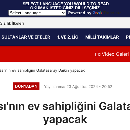
 SELECT LANGUAGE YOU WOULD TO READ 
OKUMAK İSTEDİĞİNİZ DİLİ SEÇİNİZ
  Powered by 
Translate
Gizlilik İlkeleri
SULTANLAR VE EFELER
1. VE 2. LIG
MILLI TAKIMLAR
P
Video Galeri
sı'nın ev sahipliğini Galatasaray Daikin yapacak
DÜNYADAN
Yayınlanma: 23 Ağustos 2024 - 20:52
ı'nın ev sahipliğini Galat
yapacak