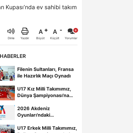
an Kupası’nda ev sahibi takım
A
A
Büyüt
Küçült
Dinle
Yazdır
Yorumlar
 HABERLER
Filenin Sultanları, Fransa
ile Hazırlık Maçı Oynadı
U17 Kız Milli Takımımız,
Dünya Şampiyonası'na
Galibiyetle Başladı...
2026 Akdeniz
Oyunları'ndaki
Rakiplerimiz Belli Oldu
U17 Erkek Milli Takımımız,