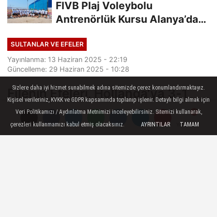
FIVB Plaj Voleybolu
Antrenörlük Kursu Alanya’da
Başladı
SULTANLAR VE EFELER
Yayınlanma: 13 Haziran 2025 - 22:19
Güncelleme: 29 Haziran 2025 - 10:28
Sizlere daha iyi hizmet sunabilmek adına sitemizde çerez konumlandırmaktayız.
Filenin Efeleri, Hollanda'ya 3-1
Kişisel verileriniz, KVKK ve GDPR kapsamında toplanıp işlenir. Detaylı bilgi almak için
Mağlup Oldu
Veri Politikamızı / Aydınlatma Metnimizi inceleyebilirsiniz. Sitemizi kullanarak,
çerezleri kullanmamızı kabul etmiş olacaksınız.
AYRINTILAR
TAMAM
Yorumlar
Yorumlar
A Milli Erkek Voleybol Takımımız, 2025
Voleybol Milletler Ligi'ndeki ikinci maçında
Hollanda'ya 3-1 mağlup oldu.
13 Haziran 2025 - 22:19
SULTANLAR VE EFELER
A
A