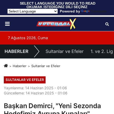
 SELECT LANGUAGE YOU WOULD TO READ 
OKUMAK İSTEDİĞİNİZ DİLİ SEÇİNİZ
  Powered by 
Translate
7 Ağustos 2026, Cuma
HABERLER
Sultanlar ve Efeler
1. ve 2. Lig
Haberler
Sultanlar ve Efeler
SULTANLAR VE EFELER
Yayınlanma: 14 Haziran 2025 - 01:06
Güncelleme: 14 Haziran 2025 - 01:06
Başkan Demirci, "Yeni Sezonda
Hedefimiz Avrupa Kupaları"