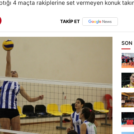
ptığı 4 maçta rakiplerine set vermeyen konuk takım
TAKİP ET
SON