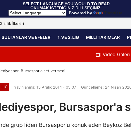
 SELECT LANGUAGE YOU WOULD TO READ 
OKUMAK İSTEDİĞİNİZ DİLİ SEÇİNİZ
  Powered by 
Translate
Gizlilik İlkeleri
SULTANLAR VE EFELER
1. VE 2. LIG
MILLI TAKIMLAR
P
Video Galeri
ediyespor, Bursaspor'a set vermedi
. LIG
Yayınlanma: 15 Aralık 2014 - 05:07
Güncelleme: 24 Nisan 2026
ediyespor, Bursaspor'a 
'nde grup lideri Bursaspor'u konuk eden Beykoz B