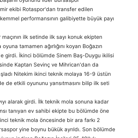
zmir ekibi Rotaspor'dan transfer edilen
kemmel performansının galibiyette büyük payı
maçının ilk setinde ilk sayı konuk ekipten
ra oyuna tamamen ağırlığını koyan Boğazın
de girdi. İkinci bölümde Sinem Baş-Duygu ikilisi
cisinde Kaptan Sevinç ve Mihrican'dan da
aşladı Nitekim ikinci teknik molaya 16-9 üstün
e de etkili oyununu yansıtmasını bilip ilk seti
yıyı alarak girdi. İlk teknik mola sonuna kadar
nsı tanıyan ev sahibi ekipte bu bölümde öne
nci teknik mola öncesinde bir ara farkı 2
ursaspor yine boynu bükük ayrıldı. Son bölümde