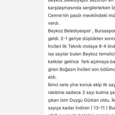
karşılaşmasında sergilerlerken İ
Cemre'nin pasör mevkiindeki mü
vardı.
Beykoz Belediyespor , Bursaspor 
geldi. 2-1 geriye düştükten son
İncileri ilk Teknik molaya 8-4 ön
ise sayılar bulan Beykoz temsil
katkılar gelince fark açılmaya b
giren Boğazın İncileri son bölümd
aldı.
İkinci sete yine konuk ekip ilk sa
rakibine sadece 3 sayı bulma şa
çıkan isim Duygu Gürkan oldu. İki
sayıya kadar indiren ( 13-11 ) B