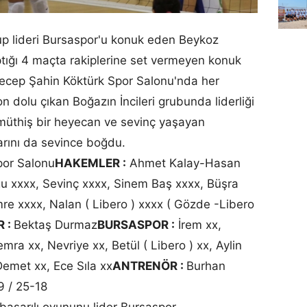
rup lideri Bursaspor'u konuk eden Beykoz
tığı 4 maçta rakiplerine set vermeyen konuk
ecep Şahin Köktürk Spor Salonu'nda her
 dolu çıkan Boğazın İncileri grubunda liderliği
müthiş bir heyecan ve sevinç yaşayan
larını da sevince boğdu.
por Salonu
HAKEMLER :
Ahmet Kalay-Hasan
u xxxx, Sevinç xxxx, Sinem Baş xxxx, Büşra
re xxxx, Nalan ( Libero ) xxxx ( Gözde -Libero
 :
Bektaş Durmaz
BURSASPOR :
İrem xx,
ra xx, Nevriye xx, Betül ( Libero ) xx, Aylin
 Demet xx, Ece Sıla xx
ANTRENÖR :
Burhan
9 / 25-18
aşarılı oyununu lider Bursaspor