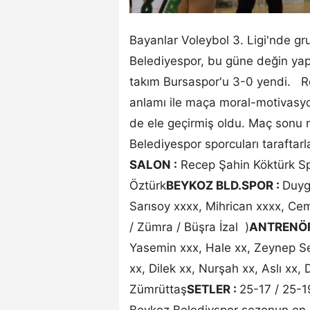
Bayanlar Voleybol 3. Ligi'nde g
Belediyespor, bu güne değin yap
takım Bursaspor'u 3-0 yendi. R
anlamı ile maça moral-motivasyon
de ele geçirmiş oldu. Maç sonu 
Belediyespor sporcuları taraftar
SALON :
Recep Şahin Köktürk S
Öztürk
BEYKOZ BLD.SPOR :
Duyg
Sarısoy xxxx, Mihrican xxxx, Cem
/ Zümra / Büşra İzal )
ANTRENÖR
Yasemin xxx, Hale xx, Zeynep Sem
xx, Dilek xx, Nurşah xx, Aslı xx,
Zümrüttaş
SETLER :
25-17 / 25-1
Beykoz Belediyspor sezonun en b