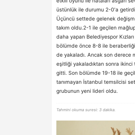
etkili oyunu ile hataları asgari s
üstünlük ile durumu 2-0'a getirdi
Üçüncü settede gelenek değişmed
takım oldu.2-1 ile geçilen mağlu
daha yapan Belediyespor Kızları i
bölümde önce 8-8 ile beraberliği
de yakaladı. Ancak son derece ma
eşitliği yakaladıktan sonra ikinci
gitti. Son bölümde 19-18 ile geçi
tanımayan İstanbul temsilcisi se
grubunun yeni lideri oldu.
Tahmini okuma suresi: 3 dakika.