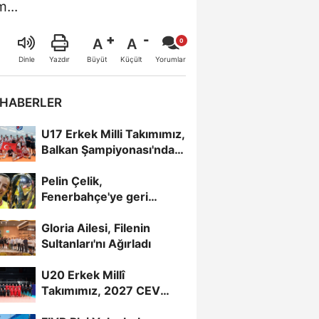
...
A
A
Büyüt
Küçült
Dinle
Yazdır
Yorumlar
 HABERLER
U17 Erkek Milli Takımımız,
Balkan Şampiyonası'nda
Yarı Finalde
Pelin Çelik,
Fenerbahçe'ye geri
döndü
Gloria Ailesi, Filenin
Sultanları'nı Ağırladı
U20 Erkek Millî
Takımımız, 2027 CEV
U20 Erkekler Avrupa