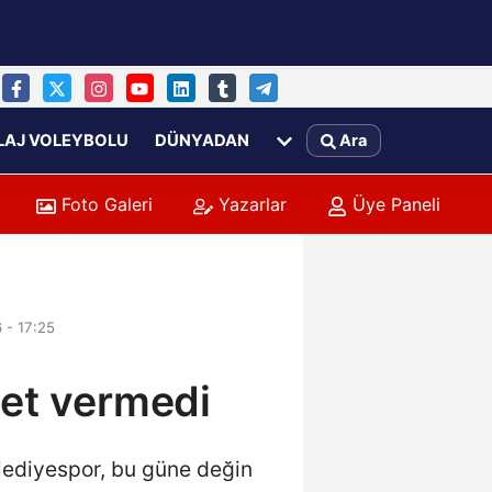
LAJ VOLEYBOLU
DÜNYADAN
Ara
Foto Galeri
Yazarlar
Üye Paneli
 - 17:25
set vermedi
elediyespor, bu güne değin