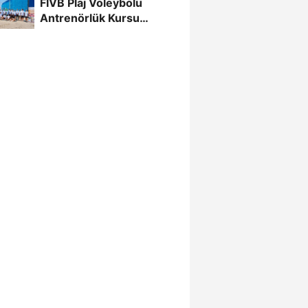
FIVB Plaj Voleybolu
Şampiyonası...
Antrenörlük Kursu
Alanya’da Başladı