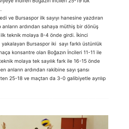
eviyeye indiren Boğazın İncileri 25-19'luk
.
i ve Bursaspor ilk sayıyı hanesine yazdıran
p anların ardından sahaya müthiş bir dönüş
lk teknik molaya 8-4 önde girdi. İkinci
 yakalayan Bursaspor iki sayı farklı üstünlük
ça konsantre olan Boğazın İncileri 11-11 ile
 teknik molaya tek sayılık fark ile 16-15 önde
len anların ardından rakibine sayı şansı
tten 25-18 ve maçtan da 3-0 galibiyetle ayrılıp