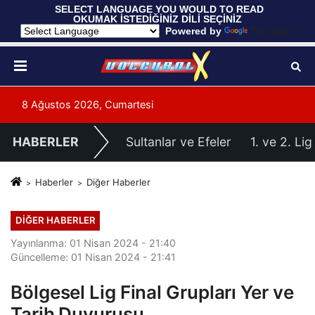
 SELECT LANGUAGE YOU WOULD TO READ 
OKUMAK İSTEDİĞİNİZ DİLİ SEÇİNİZ
  Powered by 
Translate
8 Ağustos 2026, Cumartesi
HABERLER
Sultanlar ve Efeler
1. ve 2. Lig
Haberler
Diğer Haberler
DIĞER HABERLER
Yayınlanma: 01 Nisan 2024 - 21:40
Güncelleme: 01 Nisan 2024 - 21:41
Bölgesel Lig Final Grupları Yer ve
Tarih Duyurusu