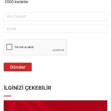
Gönder
İLGINIZI ÇEKEBILIR