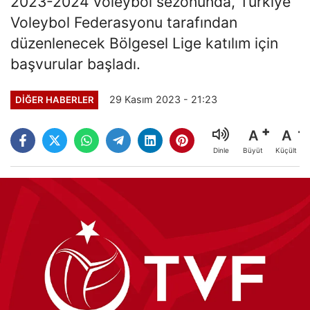
2023-2024 voleybol sezonunda, Türkiye
Voleybol Federasyonu tarafından
düzenlenecek Bölgesel Lige katılım için
başvurular başladı.
29 Kasım 2023 - 21:23
DIĞER HABERLER
A
A
Büyüt
Küçült
Dinle