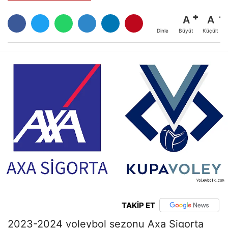
A
A
Büyüt
Küçült
Dinle
TAKİP ET
2023-2024 voleybol sezonu Axa Sigorta