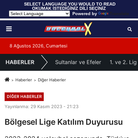
 SELECT LANGUAGE YOU WOULD TO READ 
OKUMAK İSTEDİĞİNİZ DİLİ SEÇİNİZ
  Powered by 
Translate
8 Ağustos 2026, Cumartesi
HABERLER
Sultanlar ve Efeler
1. ve 2. Lig
Haberler
Diğer Haberler
DIĞER HABERLER
Yayınlanma: 29 Kasım 2023 - 21:23
Bölgesel Lige Katılım Duyurusu