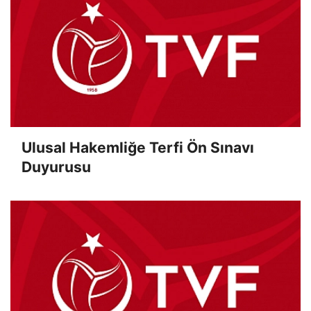
Ulusal Hakemliğe Terfi Ön Sınavı
Duyurusu