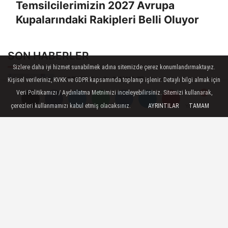
Temsilcilerimizin 2027 Avrupa
Kupalarındaki Rakipleri Belli Oluyor
SON HABERLER
Sizlere daha iyi hizmet sunabilmek adına sitemizde çerez konumlandırmaktayız.
U17 Erkek Milli Takımımız,
Kişisel verileriniz, KVKK ve GDPR kapsamında toplanıp işlenir. Detaylı bilgi almak için
Balkan Şampiyonası'nda Yarı
Veri Politikamızı / Aydınlatma Metnimizi inceleyebilirsiniz. Sitemizi kullanarak,
çerezleri kullanmamızı kabul etmiş olacaksınız.
AYRINTILAR
TAMAM
Finalde
Yorumlar
Yorumlar
Pelin Çelik, Fenerbahçe'ye geri
döndü
Gloria Ailesi, Filenin
Sultanları'nı Ağırladı
U20 Erkek Millî Takımımız,
2027 CEV U20 Erkekler
Avrupa Şampiyonası...
FIVB Plaj Voleybolu