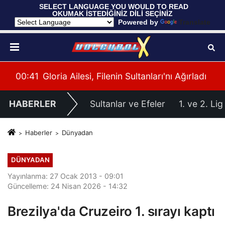
 SELECT LANGUAGE YOU WOULD TO READ 
OKUMAK İSTEDİĞİNİZ DİLİ SEÇİNİZ
  Powered by 
Translate
ü
00:41
Gloria Ailesi, Filenin Sultanları'nı Ağırladı
00:
HABERLER
Sultanlar ve Efeler
1. ve 2. Lig
Haberler
Dünyadan
DÜNYADAN
Yayınlanma: 27 Ocak 2013 - 09:01
Güncelleme: 24 Nisan 2026 - 14:32
Brezilya'da Cruzeiro 1. sırayı kaptı