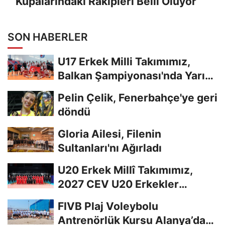
Kupalarındaki Rakipleri Belli Oluyor
SON HABERLER
U17 Erkek Milli Takımımız,
Balkan Şampiyonası'nda Yarı
Finalde
Pelin Çelik, Fenerbahçe'ye geri
döndü
Gloria Ailesi, Filenin
Sultanları'nı Ağırladı
U20 Erkek Millî Takımımız,
2027 CEV U20 Erkekler
Avrupa Şampiyonası...
FIVB Plaj Voleybolu
Antrenörlük Kursu Alanya’da