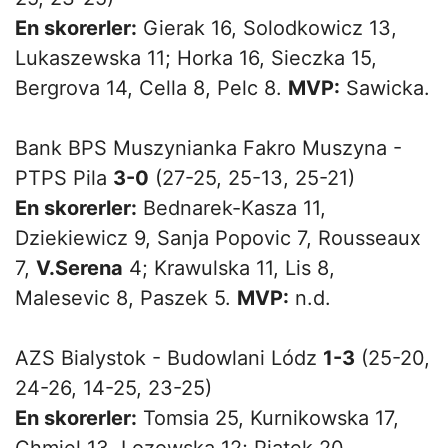
En skorerler:
Gierak 16, Solodkowicz 13,
Lukaszewska 11; Horka 16, Sieczka 15,
Bergrova 14, Cella 8, Pelc 8.
MVP:
Sawicka.
Bank BPS Muszynianka Fakro Muszyna -
PTPS Pila
3-0
(27-25, 25-13, 25-21)
En skorerler:
Bednarek-Kasza 11,
Dziekiewicz 9, Sanja Popovic 7, Rousseaux
7,
V.Serena
4; Krawulska 11, Lis 8,
Malesevic 8, Paszek 5.
MVP:
n.d.
AZS Bialystok - Budowlani Lódz
1-3
(25-20,
24-26, 14-25, 23-25)
En skorerler:
Tomsia 25, Kurnikowska 17,
Chmiel 13, Lozowska 12; Piatek 20,