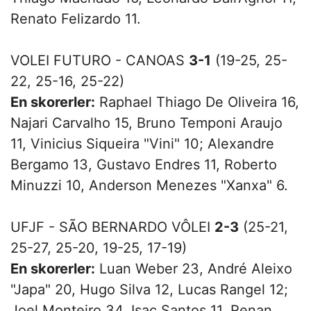
Renato Felizardo 11.
VOLEI FUTURO - CANOAS
3-1
(19-25, 25-
22, 25-16, 25-22)
En skorerler:
Raphael Thiago De Oliveira 16,
Najari Carvalho 15, Bruno Temponi Araujo
11, Vinicius Siqueira "Vini" 10; Alexandre
Bergamo 13, Gustavo Endres 11, Roberto
Minuzzi 10, Anderson Menezes "Xanxa" 6.
UFJF - SÃO BERNARDO VÔLEI
2-3
(25-21,
25-27, 25-20, 19-25, 17-19)
En skorerler:
Luan Weber 23, André Aleixo
"Japa" 20, Hugo Silva 12, Lucas Rangel 12;
Joel Monteiro 34, Isac Santos 11, Renan