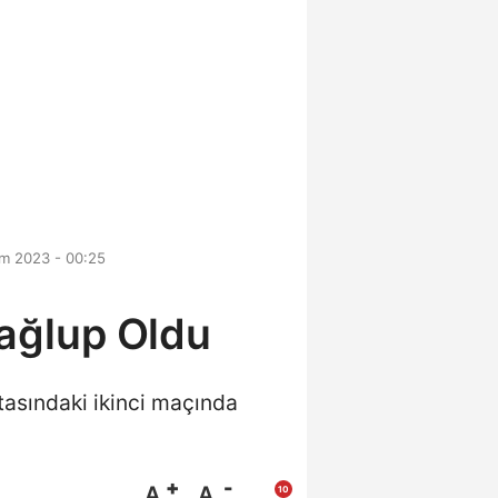
im 2023 - 00:25
Mağlup Oldu
ftasındaki ikinci maçında
A
A