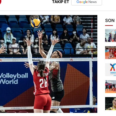
TAKİP ET
SON