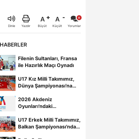
A
A
Büyüt
Küçült
Dinle
Yazdır
Yorumlar
 HABERLER
Filenin Sultanları, Fransa
ile Hazırlık Maçı Oynadı
U17 Kız Milli Takımımız,
Dünya Şampiyonası'na
Galibiyetle Başladı...
2026 Akdeniz
Oyunları'ndaki
Rakiplerimiz Belli Oldu
U17 Erkek Milli Takımımız,
Balkan Şampiyonası'nda
Yarı Finalde