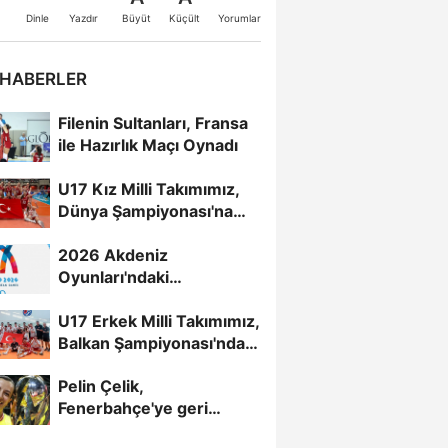
Büyüt
Küçült
Dinle
Yazdır
Yorumlar
 HABERLER
Filenin Sultanları, Fransa
ile Hazırlık Maçı Oynadı
U17 Kız Milli Takımımız,
Dünya Şampiyonası'na
Galibiyetle Başladı...
2026 Akdeniz
Oyunları'ndaki
Rakiplerimiz Belli Oldu
U17 Erkek Milli Takımımız,
Balkan Şampiyonası'nda
Yarı Finalde
Pelin Çelik,
Fenerbahçe'ye geri
döndü