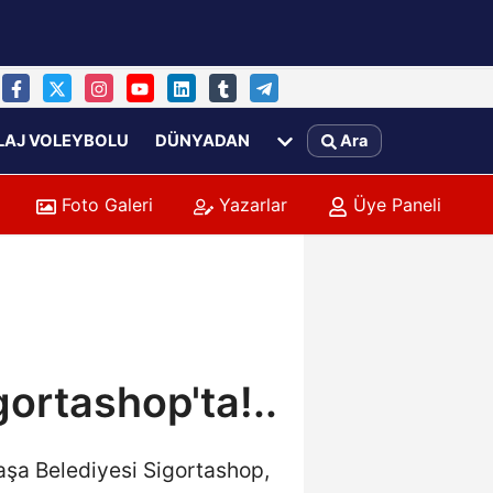
LAJ VOLEYBOLU
DÜNYADAN
Ara
Foto Galeri
Yazarlar
Üye Paneli
ortashop'ta!..
aşa Belediyesi Sigortashop,