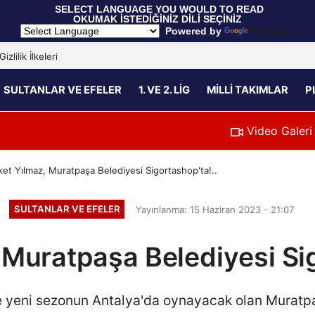
 SELECT LANGUAGE YOU WOULD TO READ 
OKUMAK İSTEDİĞİNİZ DİLİ SEÇİNİZ
  Powered by 
Translate
Gizlilik İlkeleri
SULTANLAR VE EFELER
1. VE 2. LIG
MILLI TAKIMLAR
P
Video Galeri
et Yılmaz, Muratpaşa Belediyesi Sigortashop'ta!..
SULTANLAR VE EFELER
Yayınlanma: 15 Haziran 2023 - 21:07
 Muratpaşa Belediyesi Sig
de yeni sezonun Antalya'da oynayacak olan Muratp