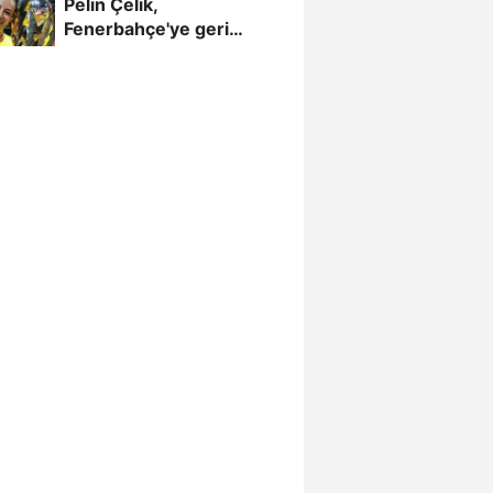
Pelin Çelik,
Fenerbahçe'ye geri
döndü