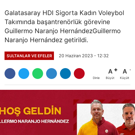
Galatasaray HDI Sigorta Kadın Voleybol
Takımında başantrenörlük görevine
Guillermo Naranjo HernándezGuillermo
Naranjo Hernández getirildi.
20 Haziran 2023 - 12:32
SULTANLAR VE EFELER
A
A
Büyüt
Küçült
Dinle